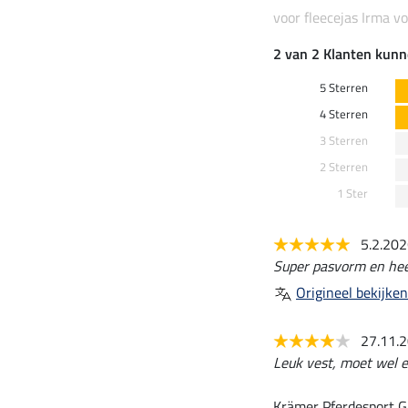
voor fleecejas Irma 
2 van 2 Klanten kunn
5 Sterren
4 Sterren
3 Sterren
2 Sterren
1 Ster
5.2.20
Super pasvorm en heer
Origineel bekijken
27.11.
Leuk vest, moet wel e
Krämer Pferdesport G