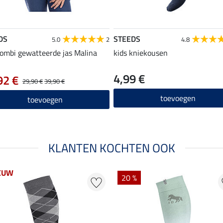
DS
STEEDS
5.0
2
4.8
combi gewatteerde jas Malina
kids kniekousen
4,99 €
92 €
29,90 €
39,90 €
toevoegen
toevoegen
KLANTEN KOCHTEN OOK
EUW
20 %