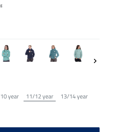
ng
/10 year
11/12 year
13/14 year