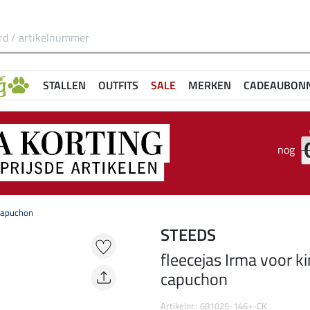
STALLEN
OUTFITS
SALE
MERKEN
CADEAUBON
nog
 capuchon
STEEDS
fleecejas Irma voor k
capuchon
Artikelnr.: 681025-146+-CK