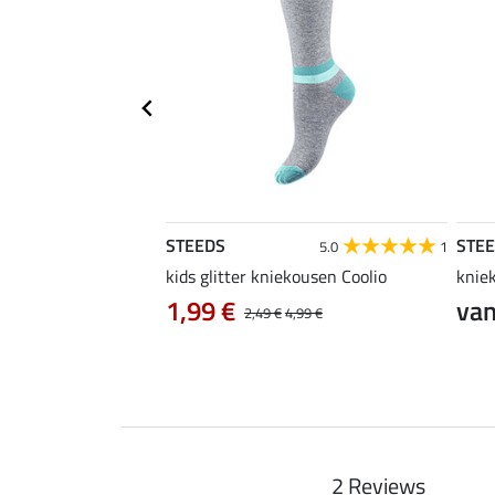
STEEDS
STE
4.4
16
5.0
1
rijdshirt Jule
kids glitter kniekousen Coolio
knie
0 €
1,99 €
van
24,90 €
2,49 €
4,99 €
2 Reviews