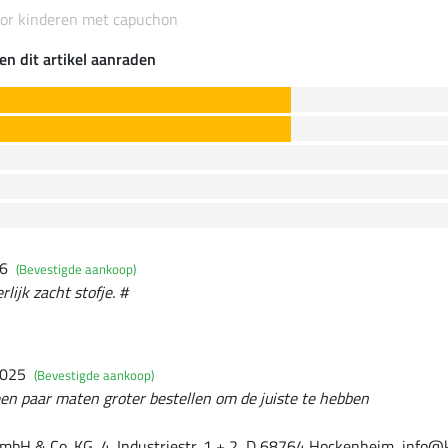
voor kinderen met capuchon
en dit artikel aanraden
26
(Bevestigde aankoop)
lijk zacht stofje. #
2025
(Bevestigde aankoop)
en paar maten groter bestellen om de juiste te hebben
mbH & Co. KG, 4. Industriestr. 1 + 2, D 68764 Hockenheim, info@