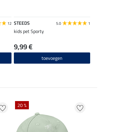
STEEDS
12
5.0
1
kids pet Sporty
9,99 €
toevoegen
20 %
40 %