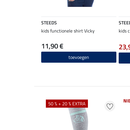
STEEDS
STEE
kids functionele shirt Vicky
kids 
11,90 €
23,
toevoegen
NI
50 % + 20 % EXTRA