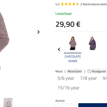
4.5
2 Klantenbeoordeli
Leverbaar
29,90 €
CHOCOLATE
SHAKE
Maat: |
Maattabel
|
Raadgever
5/6 year
7/8 year
9
15/16 year
Aantal: