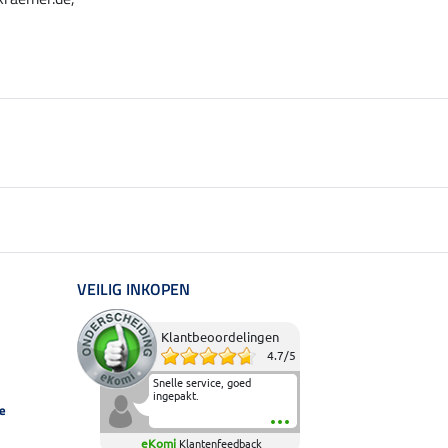
VEILIG INKOPEN
Klantbeoordelingen
4.7
/
5
Snelle service, goed
ingepakt.
e
eKomi
Klantenfeedback