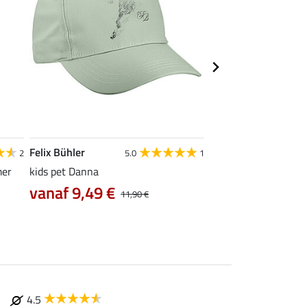
Felix Bühler
Felix Bühler
2
5.0
1
4
mer
kids pet Danna
functioneel wedstrijd
vanaf 9,49 €
vanaf 14,90 €
11,90 €
4.5