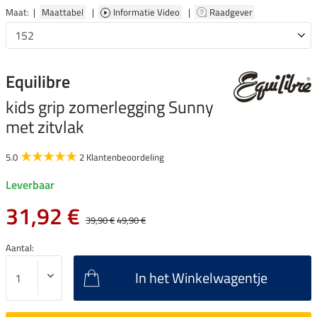
Maat: |
Maattabel
|
Informatie Video
|
Raadgever
Equilibre
kids grip zomerlegging Sunny
met zitvlak
5.0
2 Klantenbeoordeling
Leverbaar
31,92 €
39,90 €
49,90 €
Aantal:
In het Winkelwagentje