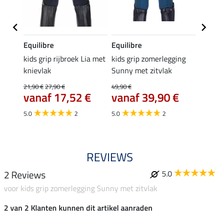
Equilibre
Equilibre
Felix
relie
kids grip rijbroek Lia met
kids grip zomerlegging
kids g
knievlak
Sunny met zitvlak
39,95 
31,
21,90 €
27,90 €
49,90 €
€
vanaf 17,52 €
vanaf 39,90 €
5.0
2
5.0
2
REVIEWS
2 Reviews
5.0
voor kids grip zomerlegging Sunny met zitvlak
2 van 2 Klanten kunnen dit artikel aanraden