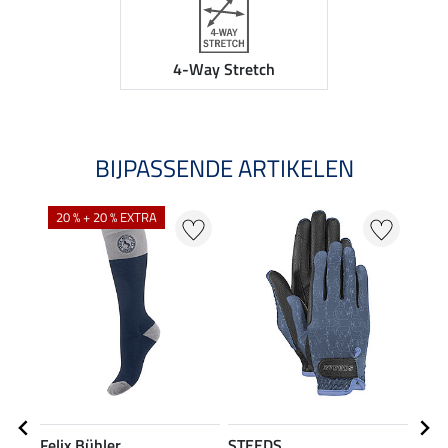
4-Way Stretch
BIJPASSENDE ARTIKELEN
NI
20 % + 20 % EXTRA
Felix Bühler
STEEDS
Feli