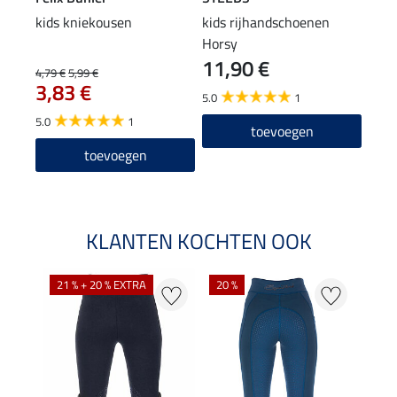
kids kniekousen
kids rijhandschoenen
kids
Horsy
11,90 €
5,9
4,79 €
5,99 €
3,83 €
5.0
1
Arti
5.0
1
leve
toevoegen
toevoegen
KLANTEN KOCHTEN OOK
21 % + 20 % EXTRA
20 %
50 %