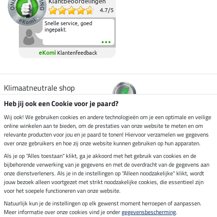
Klantbeoordelingen
4.7
/
5
Snelle service, goed
ingepakt.
eKomi
Klantenfeedback
Klimaatneutrale shop
Heb jij ook een Cookie voor je paard?
Verzending per
Wij ook! We gebruiken cookies en andere technologieën om je een optimale en veilige
online winkelen aan te bieden, om de prestaties van onze website te meten en om
relevante producten voor jou en je paard te tonen! Hiervoor verzamelen we gegevens
over onze gebruikers en hoe zij onze website kunnen gebruiken op hun apparaten.
Veilig betalen met
Als je op "Alles toestaan" klikt, ga je akkoord met het gebruik van cookies en de
bijbehorende verwerking van je gegevens en met de overdracht van de gegevens aan
onze dienstverleners. Als je in de instellingen op "Alleen noodzakelijke" klikt, wordt
jouw bezoek alleen voortgezet met strikt noodzakelijke cookies, die essentieel zijn
voor het soepele functioneren van onze website.
Impressum
Natuurlijk kun je de instellingen op elk gewenst moment herroepen of aanpassen.
Meer informatie over onze cookies vind je onder
gegevensbescherming
.