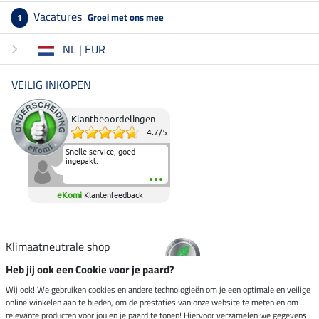
Vacatures
Groei met ons mee
1
NL | EUR
VEILIG INKOPEN
Klantbeoordelingen
4.7
/
5
Snelle service, goed
ingepakt.
eKomi
Klantenfeedback
Klimaatneutrale shop
Heb jij ook een Cookie voor je paard?
Verzending per
Wij ook! We gebruiken cookies en andere technologieën om je een optimale en veilige
online winkelen aan te bieden, om de prestaties van onze website te meten en om
relevante producten voor jou en je paard te tonen! Hiervoor verzamelen we gegevens