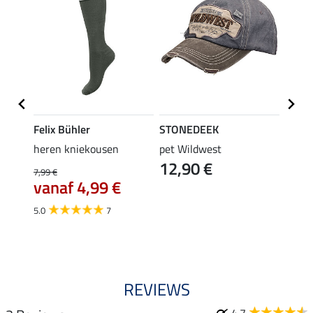
Felix Bühler
STONEDEEK
Felix
rip-
heren kniekousen
pet Wildwest
rijbr
12,90 €
isco
7,99 €
44,95 
vanaf 4,99 €
35,
5.0
7
4.7
REVIEWS
4.7