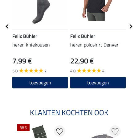
Felix Bühler
Felix Bühler
Feli
heren kniekousen
heren poloshirt Denver
stre
7,99 €
22,90 €
9,9
5.0
7
4.8
4
4.9
toevoegen
toevoegen
KLANTEN KOCHTEN OOK
38 %
50 %