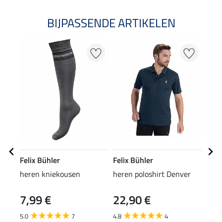
BIJPASSENDE ARTIKELEN
Felix Bühler
Felix Bühler
Feli
heren kniekousen
heren poloshirt Denver
her
7,99 €
22,90 €
59
5.0
7
4.8
4
5.0