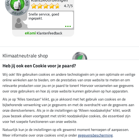
Klantbeoordelingen
4.7
/
5
Snelle service, goed
ingepakt.
eKomi
Klantenfeedback
Klimaatneutrale shop
Heb jij ook een Cookie voor je paard?
Verzending per
Wij ook! We gebruiken cookies en andere technologieën om je een optimale en veilige
online winkelen aan te bieden, om de prestaties van onze website te meten en om
relevante producten voor jou en je paard te tonen! Hiervoor verzamelen we gegevens
over onze gebruikers en hoe zij onze website kunnen gebruiken op hun apparaten.
Veilig betalen met
Als je op "Alles toestaan" klikt, ga je akkoord met het gebruik van cookies en de
bijbehorende verwerking van je gegevens en met de overdracht van de gegevens aan
onze dienstverleners. Als je in de instellingen op "Alleen noodzakelijke" klikt, wordt
jouw bezoek alleen voortgezet met strikt noodzakelijke cookies, die essentieel zijn
voor het soepele functioneren van onze website.
Impressum
Natuurlijk kun je de instellingen op elk gewenst moment herroepen of aanpassen.
Meer informatie over onze cookies vind je onder
gegevensbescherming
.