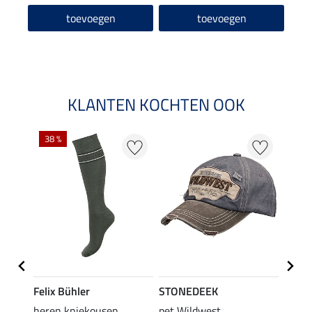
toevoegen
toevoegen
KLANTEN KOCHTEN OOK
38 %
50 %
Felix Bühler
STONEDEEK
Felix
heren kniekousen
pet Wildwest
rijbr