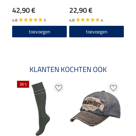
stre
42,90 €
22,90 €
24
4.8
5
4.8
4
5.0
toevoegen
toevoegen
KLANTEN KOCHTEN OOK
38 %