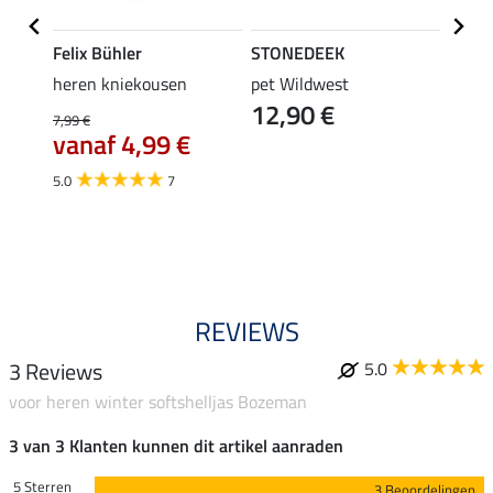
Felix Bühler
STONEDEEK
Felix
ek
heren kniekousen
pet Wildwest
heren
12,90 €
9,9
s
7,99 €
k
vanaf 4,99 €
5.0
5.0
7
REVIEWS
3 Reviews
5.0
voor heren winter softshelljas Bozeman
3 van 3 Klanten kunnen dit artikel aanraden
5 Sterren
3 Beoordelingen