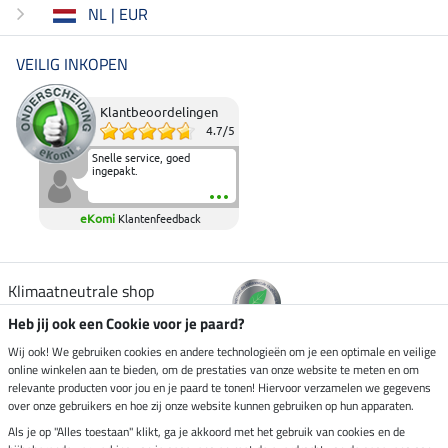
NL | EUR
VEILIG INKOPEN
Klantbeoordelingen
4.7
/
5
Snelle service, goed
ingepakt.
eKomi
Klantenfeedback
Klimaatneutrale shop
Heb jij ook een Cookie voor je paard?
Verzending per
Wij ook! We gebruiken cookies en andere technologieën om je een optimale en veilige
online winkelen aan te bieden, om de prestaties van onze website te meten en om
relevante producten voor jou en je paard te tonen! Hiervoor verzamelen we gegevens
over onze gebruikers en hoe zij onze website kunnen gebruiken op hun apparaten.
Veilig betalen met
Als je op "Alles toestaan" klikt, ga je akkoord met het gebruik van cookies en de