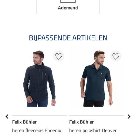
Ademend
BIJPASSENDE ARTIKELEN
Felix Bühler
Felix Bühler
Feli
heren fleecejas Phoenix
heren poloshirt Denver
here