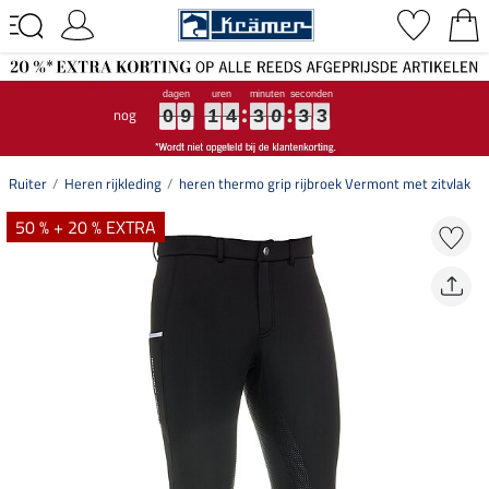
nog
0
0
0
9
9
9
1
1
1
4
4
4
3
3
3
0
0
0
3
3
3
3
3
3
0
9
1
4
3
0
3
3
Ruiter
Heren rijkleding
heren thermo grip rijbroek Vermont met zitvlak
50 % + 20 % EXTRA