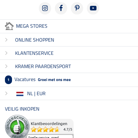
MEGA STORES
ONLINE SHOPPEN
KLANTENSERVICE
KRAMER PAARDENSPORT
Vacatures
Groei met ons mee
1
NL | EUR
VEILIG INKOPEN
Klantbeoordelingen
4.7
/
5
Snelle service, goed