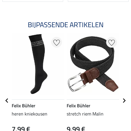
BIJPASSENDE ARTIKELEN
50
Felix Bühler
Felix Bühler
Feli
heren kniekousen
stretch riem Malin
here
7,99 €
9,99 €
22,45