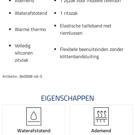
Ademend
1 zijzak voor mobiele telefoon
Waterafstotend
1 ritszak
Elastische tailleband met
Warme thermo
riemlussen
Volledig
Flexibele beenuiteinden zonder
siliconen
klittenbandsluiting
zitvlak
Artikelnr.: 840008-46-S
EIGENSCHAPPEN
Waterafstotend
Ademend