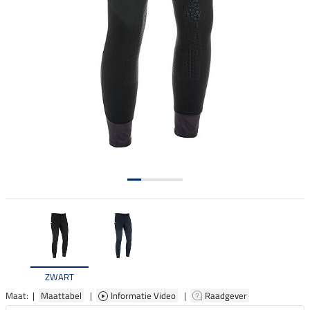
ZWART
Maat: |
Maattabel
|
Informatie Video
|
Raadgever