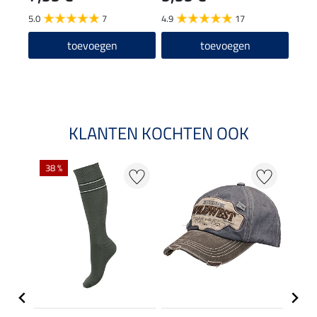
17
5.0
7
4.9
17
4.0
toevoegen
toevoegen
KLANTEN KOCHTEN OOK
38 %
50 %