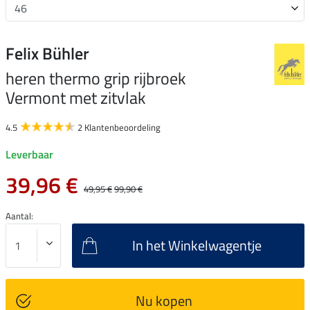
Felix Bühler
heren thermo grip rijbroek
Vermont met zitvlak
4.5
2 Klantenbeoordeling
Leverbaar
39,96 €
49,95 €
99,90 €
Aantal:
In het Winkelwagentje
Nu kopen