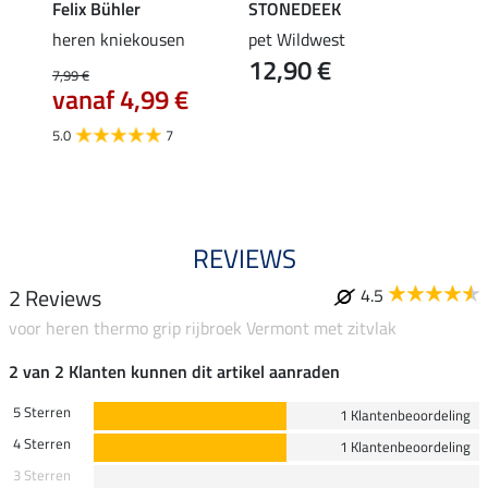
Felix Bühler
STONEDEEK
Felix
heren kniekousen
pet Wildwest
rijbr
12,90 €
7,99 €
44,95 
vanaf 4,99 €
35,
5.0
7
4.7
REVIEWS
2 Reviews
4.5
voor heren thermo grip rijbroek Vermont met zitvlak
2 van 2 Klanten kunnen dit artikel aanraden
5 Sterren
1 Klantenbeoordeling
4 Sterren
1 Klantenbeoordeling
3 Sterren