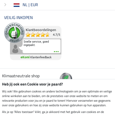
NL | EUR
VEILIG INKOPEN
Klantbeoordelingen
4.7
/
5
Snelle service, goed
ingepakt.
eKomi
Klantenfeedback
Klimaatneutrale shop
Heb jij ook een Cookie voor je paard?
Verzending per
Wij ook! We gebruiken cookies en andere technologieën om je een optimale en veilige
online winkelen aan te bieden, om de prestaties van onze website te meten en om
relevante producten voor jou en je paard te tonen! Hiervoor verzamelen we gegevens
over onze gebruikers en hoe zij onze website kunnen gebruiken op hun apparaten.
Veilig betalen met
Als je op "Alles toestaan" klikt, ga je akkoord met het gebruik van cookies en de