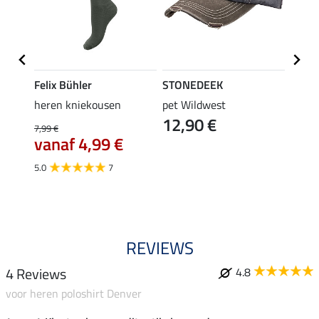
Felix Bühler
STONEDEEK
Felix
rip-
heren kniekousen
pet Wildwest
rijbr
12,90 €
isco
7,99 €
44,95 
vanaf 4,99 €
35,
5.0
7
4.7
REVIEWS
4 Reviews
4.8
voor heren poloshirt Denver