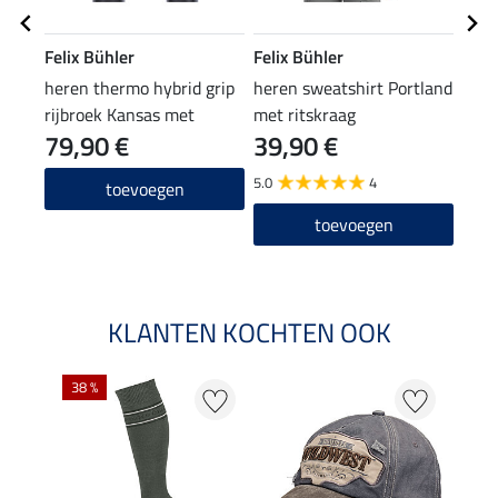
Felix Bühler
Felix Bühler
Feli
heren thermo hybrid grip
heren sweatshirt Portland
here
rijbroek Kansas met
met ritskraag
Liss
79,90 €
39,90 €
zitvlak
59,90
47
5.0
4
toevoegen
toevoegen
KLANTEN KOCHTEN OOK
38 %
50 %