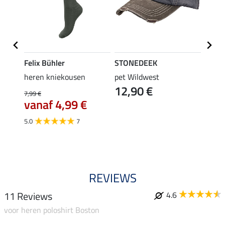
Felix Bühler
STONEDEEK
Felix
rip-
heren kniekousen
pet Wildwest
rijbr
12,90 €
isco
7,99 €
44,95 
vanaf 4,99 €
35,
5.0
7
4.7
REVIEWS
11 Reviews
4.6
voor heren poloshirt Boston