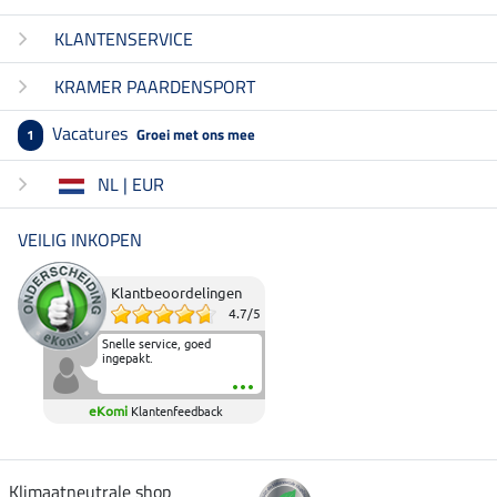
KLANTENSERVICE
KRAMER PAARDENSPORT
Vacatures
Groei met ons mee
1
NL | EUR
VEILIG INKOPEN
Klantbeoordelingen
4.7
/
5
Snelle service, goed
ingepakt.
eKomi
Klantenfeedback
Klimaatneutrale shop