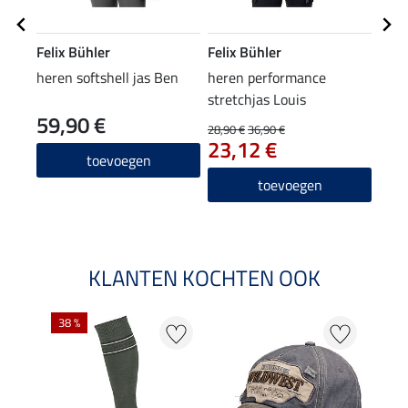
Felix Bühler
Felix Bühler
Feli
heren softshell jas Ben
heren performance
here
stretchjas Louis
Liss
59,90 €
28,90 €
36,90 €
59,90
23,12 €
47
toevoegen
toevoegen
KLANTEN KOCHTEN OOK
38 %
50 %