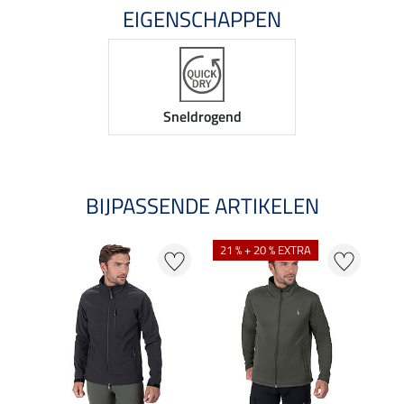
EIGENSCHAPPEN
Sneldrogend
BIJPASSENDE ARTIKELEN
21 % + 20 % EXTRA
25