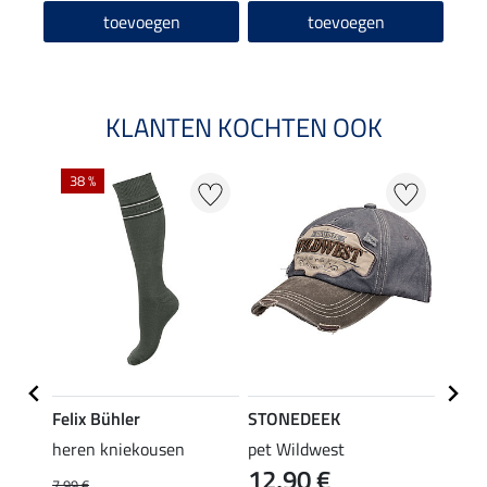
toevoegen
toevoegen
KLANTEN KOCHTEN OOK
38 %
Felix Bühler
STONEDEEK
Felix
ek
heren kniekousen
pet Wildwest
heren
12,90 €
9,9
s
7,99 €