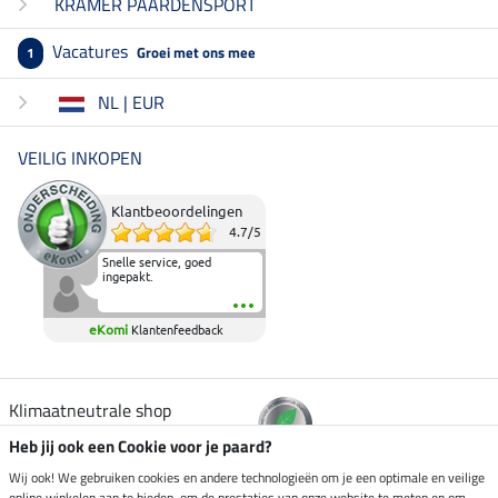
KRAMER PAARDENSPORT
Vacatures
Groei met ons mee
1
NL | EUR
VEILIG INKOPEN
Klantbeoordelingen
4.7
/
5
Snelle service, goed
ingepakt.
eKomi
Klantenfeedback
Klimaatneutrale shop
Heb jij ook een Cookie voor je paard?
Verzending per
Wij ook! We gebruiken cookies en andere technologieën om je een optimale en veilige
online winkelen aan te bieden, om de prestaties van onze website te meten en om