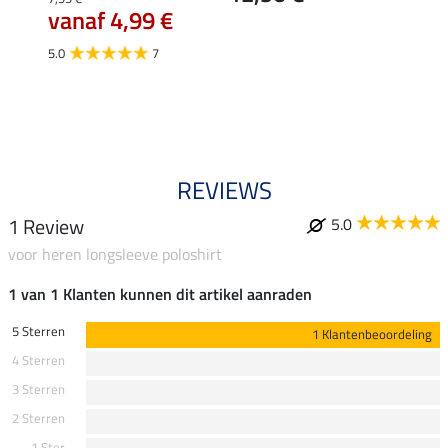
k
vanaf 4,99 €
5.0
5.0
7
REVIEWS
1 Review
5.0
voor heren longsleeve poloshirt
1 van 1 Klanten kunnen dit artikel aanraden
5 Sterren
1 Klantenbeoordeling
4 Sterren
3 Sterren
2 Sterren
1 Ster