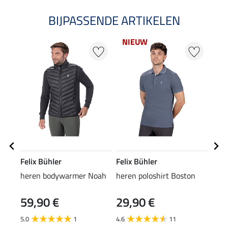
BIJPASSENDE ARTIKELEN
NIEUW
NI
Felix Bühler
Felix Bühler
Feli
heren bodywarmer Noah
heren poloshirt Boston
here
59,90 €
29,90 €
9,9
5.0
1
4.6
11
5.0