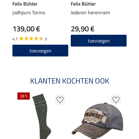
Felix Bühler
Felix Bühler
Feli
jodhpurs Torino
lederen herenriem
here
139,00 €
29,90 €
7,9
4.7
3
5.0
toevoegen
toevoegen
KLANTEN KOCHTEN OOK
38 %
50 %