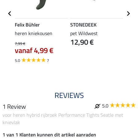
Felix Bühler
STONEDEEK
Felix
heren kniekousen
pet Wildwest
rijbr
12,90 €
7,99 €
44,95 
vanaf 4,99 €
35,
5.0
7
4.7
REVIEWS
1 Review
5.0
voor heren hybrid rijbroek Performance Tights Seatle met
knievlak
1 van 1 Klanten kunnen dit artikel aanraden