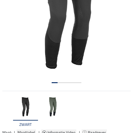
ZWART
Maat: |
Maattabel
|
Informatie Video
|
Raadgever