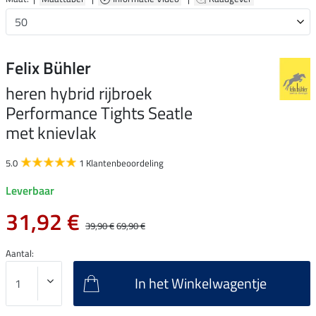
Felix Bühler
heren hybrid rijbroek
Performance Tights Seatle
met knievlak
5.0
1 Klantenbeoordeling
Leverbaar
31,92 €
39,90 €
69,90 €
Aantal:
In het Winkelwagentje