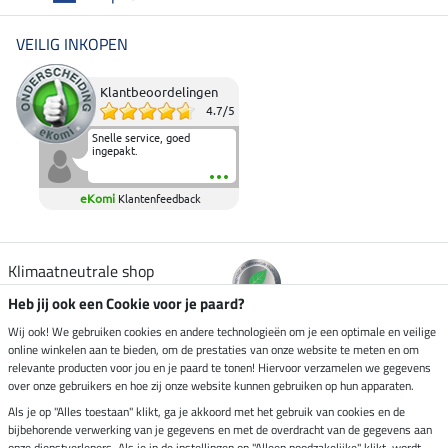
VEILIG INKOPEN
Klantbeoordelingen
4.7
/
5
Snelle service, goed
ingepakt.
eKomi
Klantenfeedback
Klimaatneutrale shop
Heb jij ook een Cookie voor je paard?
Verzending per
Wij ook! We gebruiken cookies en andere technologieën om je een optimale en veilige
online winkelen aan te bieden, om de prestaties van onze website te meten en om
relevante producten voor jou en je paard te tonen! Hiervoor verzamelen we gegevens
over onze gebruikers en hoe zij onze website kunnen gebruiken op hun apparaten.
Veilig betalen met
Als je op "Alles toestaan" klikt, ga je akkoord met het gebruik van cookies en de
bijbehorende verwerking van je gegevens en met de overdracht van de gegevens aan
onze dienstverleners. Als je in de instellingen op "Alleen noodzakelijke" klikt, wordt