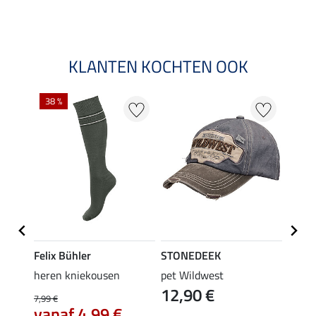
KLANTEN KOCHTEN OOK
38 %
Felix Bühler
STONEDEEK
Felix
heren kniekousen
pet Wildwest
heren
12,90 €
9,9
7,99 €
vanaf 4,99 €