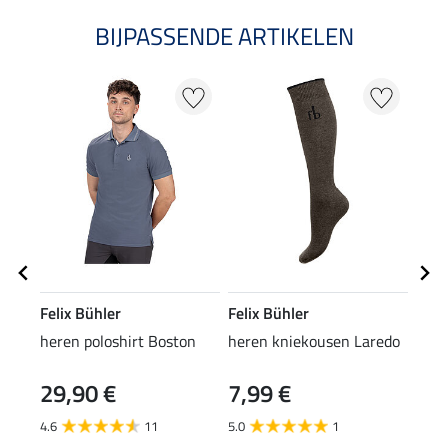
BIJPASSENDE ARTIKELEN
Felix Bühler
Felix Bühler
Feli
heren poloshirt Boston
heren kniekousen Laredo
lede
29,90 €
7,99 €
29
4.6
11
5.0
1