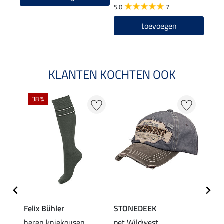
5.0
7
toevoegen
KLANTEN KOCHTEN OOK
38 %
50 %
Felix Bühler
STONEDEEK
Felix
rip-
heren kniekousen
pet Wildwest
rijbr