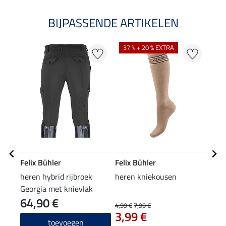
BIJPASSENDE ARTIKELEN
37 % + 20 % EXTRA
Felix Bühler
Felix Bühler
Feli
heren hybrid rijbroek
heren kniekousen
her
Georgia met knievlak
Oma
64,90 €
54
4,99 €
7,99 €
3,99 €
5.0
toevoegen