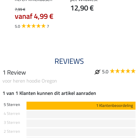
12,90 €
isco
7,99 €
44,95 
vanaf 4,99 €
35,
5.0
7
4.7
REVIEWS
1 Review
5.0
voor heren hoodie Oregon
1 van 1 Klanten kunnen dit artikel aanraden
5 Sterren
1 Klantenbeoordeling
4 Sterren
3 Sterren
2 Sterren