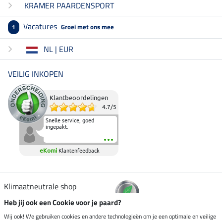
KRAMER PAARDENSPORT
Vacatures
Groei met ons mee
1
NL | EUR
VEILIG INKOPEN
Klantbeoordelingen
4.7
/
5
Snelle service, goed
ingepakt.
eKomi
Klantenfeedback
Klimaatneutrale shop
Heb jij ook een Cookie voor je paard?
Verzending per
Wij ook! We gebruiken cookies en andere technologieën om je een optimale en veilige