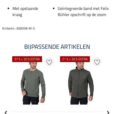
Met opstaande
Geïntegreerde band met Felix
kraag
Bühler opschrift op de zoom
Artikelnr.: 690058-M-S
BIJPASSENDE ARTIKELEN
37 % + 20 % EXTRA
21 % + 20 % EXTRA
22