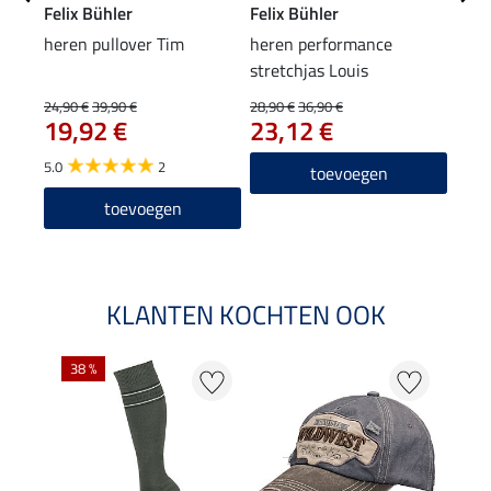
Felix Bühler
Felix Bühler
Feli
heren pullover Tim
heren performance
here
stretchjas Louis
Luca
89,90
24,90 €
39,90 €
28,90 €
36,90 €
69
19,92 €
23,12 €
5.0
2
toevoegen
toevoegen
KLANTEN KOCHTEN OOK
38 %
50 %