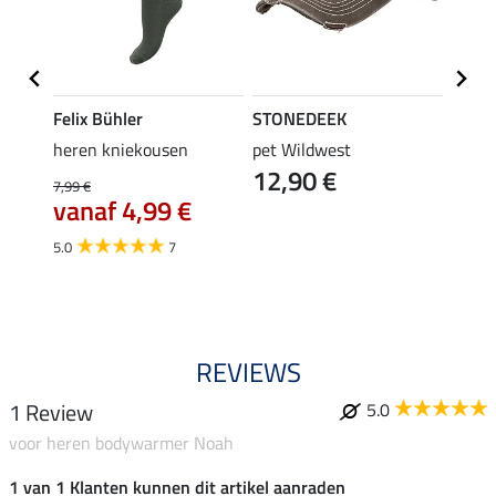
Felix Bühler
STONEDEEK
Felix
rip-
heren kniekousen
pet Wildwest
rijbr
12,90 €
isco
7,99 €
44,95 
vanaf 4,99 €
35,
5.0
7
4.7
REVIEWS
1 Review
5.0
voor heren bodywarmer Noah
1 van 1 Klanten kunnen dit artikel aanraden