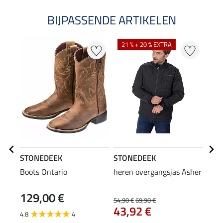
BIJPASSENDE ARTIKELEN
21 % + 20 % EXTRA
STONEDEEK
STONEDEEK
STO
Boots Ontario
heren overgangsjas Asher
here
Wya
129,00 €
64
54,90 €
69,90 €
43,92 €
4.8
4
5.0