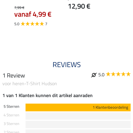
12,90 €
s
7,99 €
44,95 
k
vanaf 4,99 €
35,
5.0
7
4.7
REVIEWS
1 Review
5.0
voor heren-T-Shirt Hudson
1 van 1 Klanten kunnen dit artikel aanraden
5 Sterren
1 Klantenbeoordeling
4 Sterren
3 Sterren
2 Sterren