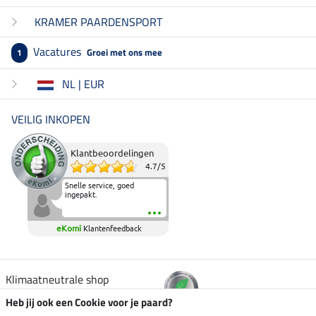
KRAMER PAARDENSPORT
Vacatures
Groei met ons mee
1
NL | EUR
VEILIG INKOPEN
Klantbeoordelingen
4.7
/
5
Snelle service, goed
ingepakt.
eKomi
Klantenfeedback
Klimaatneutrale shop
Heb jij ook een Cookie voor je paard?