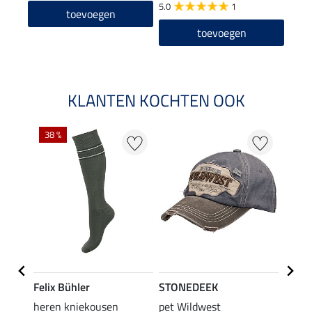
5.0
1
toevoegen
toevoegen
KLANTEN KOCHTEN OOK
38 %
50 %
Felix Bühler
STONEDEEK
Felix
ek
heren kniekousen
pet Wildwest
rijbr