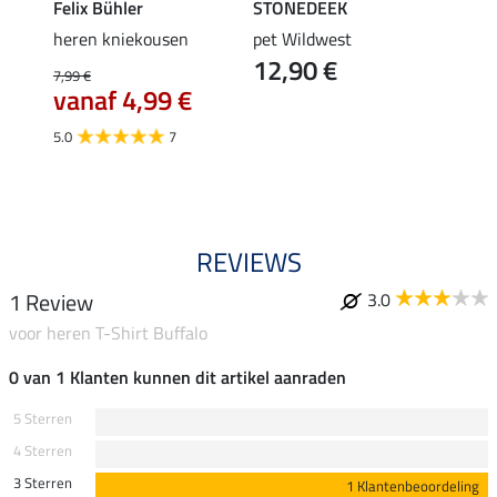
Felix Bühler
STONEDEEK
Felix
heren kniekousen
pet Wildwest
rijbr
12,90 €
7,99 €
44,95 
vanaf 4,99 €
35,
5.0
7
4.7
REVIEWS
1 Review
3.0
voor heren T-Shirt Buffalo
0 van 1 Klanten kunnen dit artikel aanraden
5 Sterren
4 Sterren
3 Sterren
1 Klantenbeoordeling