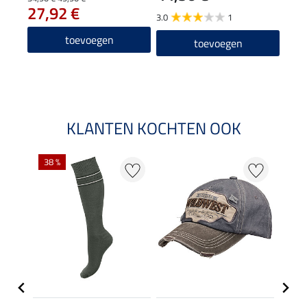
27,92 €
43
3.0
1
5.0
toevoegen
toevoegen
KLANTEN KOCHTEN OOK
38 %
50 %