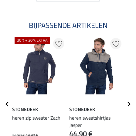
BIJPASSENDE ARTIKELEN
30 % + 20 % EXTRA
21
STONEDEEK
STONEDEEK
STO
heren zip sweater Zach
heren sweatshirtjas
here
Jasper
44,90 €
34,90 €
49,90 €
54,90