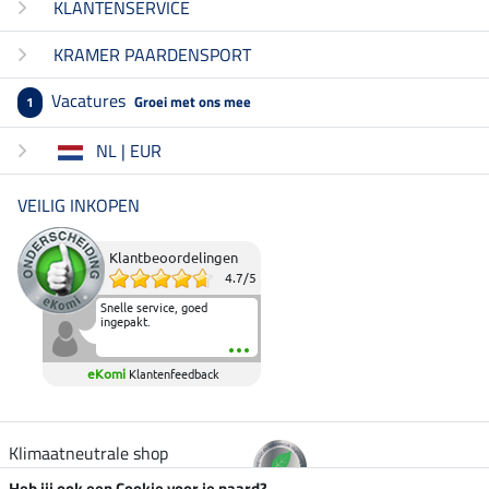
KLANTENSERVICE
KRAMER PAARDENSPORT
Vacatures
Groei met ons mee
1
NL | EUR
VEILIG INKOPEN
Klantbeoordelingen
4.7
/
5
Snelle service, goed
ingepakt.
eKomi
Klantenfeedback
Klimaatneutrale shop
Heb jij ook een Cookie voor je paard?