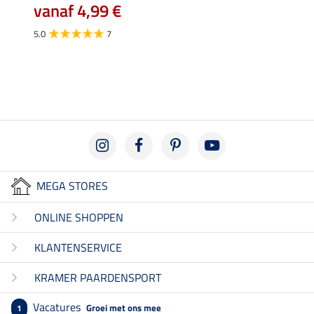
k
vanaf 4,99 €
35,
5.0
7
4.7
MEGA STORES
ONLINE SHOPPEN
KLANTENSERVICE
KRAMER PAARDENSPORT
Vacatures
Groei met ons mee
1