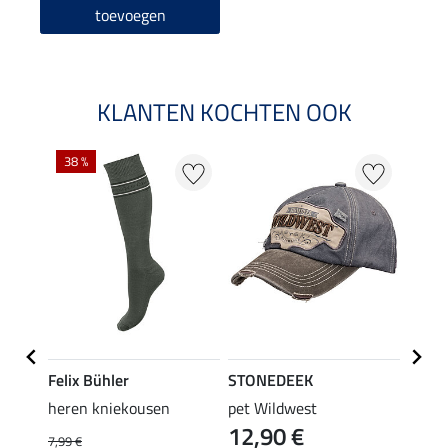
toevoegen
KLANTEN KOCHTEN OOK
38 %
50 %
Felix Bühler
STONEDEEK
Felix
ek
heren kniekousen
pet Wildwest
rijbr
12,90 €
s
7,99 €
44,95 