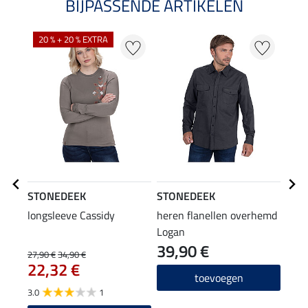
BIJPASSENDE ARTIKELEN
20 % + 20 % EXTRA
STONEDEEK
STONEDEEK
STO
longsleeve Cassidy
heren flanellen overhemd
here
Logan
Jasp
39,90 €
44
27,90 €
34,90 €
22,32 €
3.0
toevoegen
3.0
1