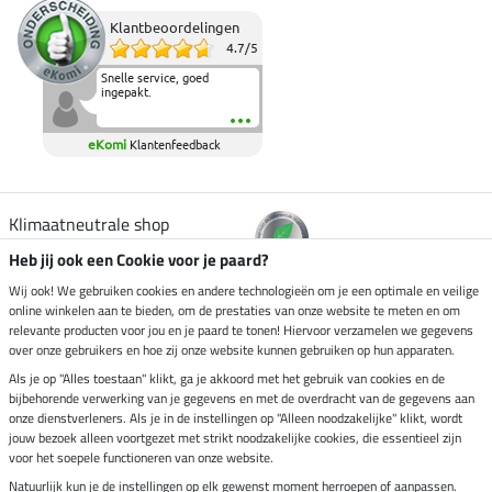
Klantbeoordelingen
4.7
/
5
Snelle service, goed
ingepakt.
eKomi
Klantenfeedback
Klimaatneutrale shop
Heb jij ook een Cookie voor je paard?
Verzending per
Wij ook! We gebruiken cookies en andere technologieën om je een optimale en veilige
online winkelen aan te bieden, om de prestaties van onze website te meten en om
relevante producten voor jou en je paard te tonen! Hiervoor verzamelen we gegevens
over onze gebruikers en hoe zij onze website kunnen gebruiken op hun apparaten.
Veilig betalen met
Als je op "Alles toestaan" klikt, ga je akkoord met het gebruik van cookies en de
bijbehorende verwerking van je gegevens en met de overdracht van de gegevens aan
onze dienstverleners. Als je in de instellingen op "Alleen noodzakelijke" klikt, wordt
jouw bezoek alleen voortgezet met strikt noodzakelijke cookies, die essentieel zijn
voor het soepele functioneren van onze website.
Impressum
Natuurlijk kun je de instellingen op elk gewenst moment herroepen of aanpassen.