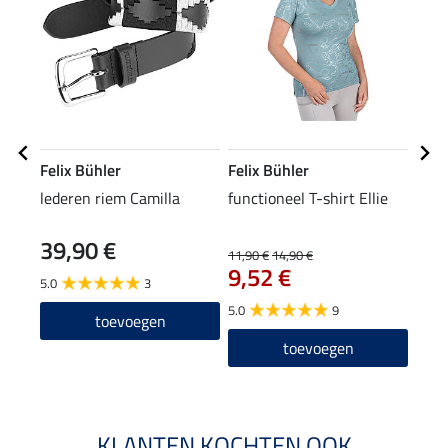
Felix Bühler
Felix Bühler
Feli
lederen riem Camilla
functioneel T-shirt Ellie
knie
39,90 €
11,90 €
14,90 €
5,49 
9,52 €
4,3
5.0
3
5.0
9
4.7
toevoegen
toevoegen
KLANTEN KOCHTEN OOK