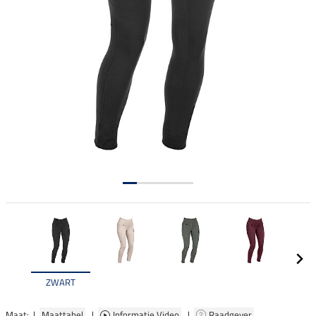
ZWART
Maat: |
Maattabel
|
Informatie Video
|
Raadgever