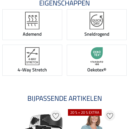
EIGENSCHAPPEN
Ademend
Sneldrogend
4-Way Stretch
Oekotex®
BIJPASSENDE ARTIKELEN
20 % + 20 % EXTRA
21