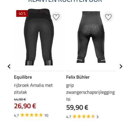
40 %
20 %
Equilibre
Felix Bühler
Equil
rijbroek Amalia met
grip
grip r
zitvlak
zwangerschapsrijlegging
met z
Isi
€
44,90 €
49,90 
26,90 €
59,90 €
van
4.7
10
4.7
3
4.8