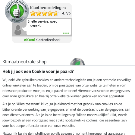
Klantbeoordelingen
4.7
/
5
Snelle service, goed
ingepakt.
eKomi
Klantenfeedback
Klimaatneutrale shop
Heb jij ook een Cookie voor je paard?
Verzending per
Wij ook! We gebruiken cookies en andere technologieën om je een optimale en veilige
online winkelen aan te bieden, om de prestaties van onze website te meten en om
relevante producten voor jou en je paard te tonen! Hiervoor verzamelen we gegevens
over onze gebruikers en hoe zij onze website kunnen gebruiken op hun apparaten.
Veilig betalen met
Als je op "Alles toestaan" klikt, ga je akkoord met het gebruik van cookies en de
bijbehorende verwerking van je gegevens en met de overdracht van de gegevens aan
onze dienstverleners. Als je in de instellingen op "Alleen noodzakelijke" klikt, wordt
jouw bezoek alleen voortgezet met strikt noodzakelijke cookies, die essentieel zijn
voor het soepele functioneren van onze website.
Impressum
Natuurlijk kun je de instellingen op elk gewenst moment herroepen of aanpassen.