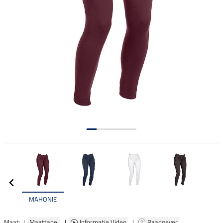
MAHONIE
Maat: |
Maattabel
|
Informatie Video
|
Raadgever