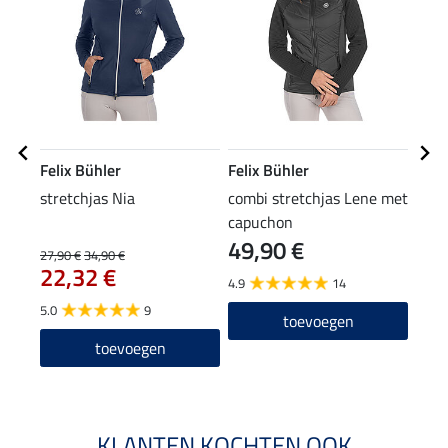
Felix Bühler
Felix Bühler
Feli
stretchjas Nia
combi stretchjas Lene met
knie
capuchon
49,90 €
6,9
27,90 €
34,90 €
22,32 €
4.9
14
4.7
5.0
9
toevoegen
toevoegen
KLANTEN KOCHTEN OOK