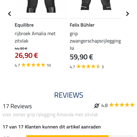
Equilibre
Felix Bühler
Equil
rijbroek Amalia met
grip
grip r
zitvlak
zwangerschapsrijlegging
met z
Isi
€
44,90 €
49,90 
26,90 €
59,90 €
van
4.7
10
4.7
3
4.8
REVIEWS
17 Reviews
4.8
voor zomer grip rijlegging Amanda met zitvlak
17 van 17 Klanten kunnen dit artikel aanraden