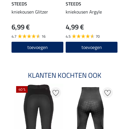
STEEDS
STEEDS
Feli
kniekousen Glitzer
kniekousen Argyle
pet 
6,99 €
4,99 €
8,9
4.7
16
4.5
70
4.6
toevoegen
toevoegen
KLANTEN KOCHTEN OOK
40 %
20 %