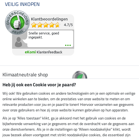
VEILIG INKOPEN
Klantbeoordelingen
4.7
/
5
Snelle service, goed
ingepakt.
eKomi
Klantenfeedback
Klimaatneutrale shop
Heb jij ook een Cookie voor je paard?
Verzending per
Wij ook! We gebruiken cookies en andere technologieën om je een optimale en veilige
online winkelen aan te bieden, om de prestaties van onze website te meten en om
relevante producten voor jou en je paard te tonen! Hiervoor verzamelen we gegevens
over onze gebruikers en hoe zij onze website kunnen gebruiken op hun apparaten.
Veilig betalen met
Als je op "Alles toestaan" klikt, ga je akkoord met het gebruik van cookies en de
bijbehorende verwerking van je gegevens en met de overdracht van de gegevens aan
onze dienstverleners. Als je in de instellingen op "Alleen noodzakelijke" klikt, wordt
jouw bezoek alleen voortgezet met strikt noodzakelijke cookies, die essentieel zijn