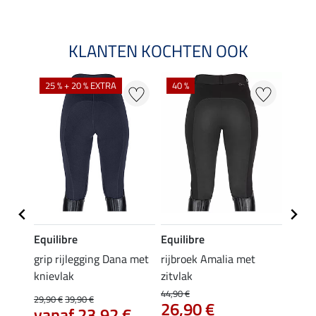
KLANTEN KOCHTEN OOK
25 % + 20 % EXTRA
40 %
Equilibre
Equilibre
Felix
Cycle
grip rijlegging Dana met
rijbroek Amalia met
grip
knievlak
zitvlak
zwang
Isi
44,90 €
29,90 €
39,90 €
26,90 €
59,
vanaf 23,92 €