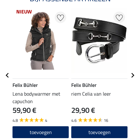
NIEUW
Felix Bühler
Felix Bühler
Feli
Lena bodywarmer met
riem Celia van leer
knie
capuchon
59,90 €
29,90 €
6,9
4.8
4
4.6
16
4.7
toevoegen
toevoegen