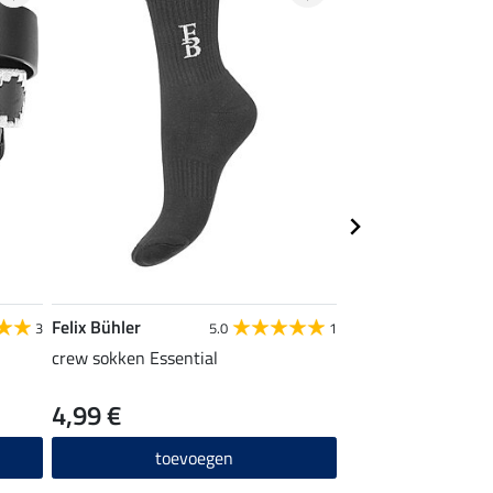
Felix Bühler
Felix Bühler
3
5.0
1
crew sokken Essential
pet Selin
4,99 €
8,99 €
toevoegen
toevo