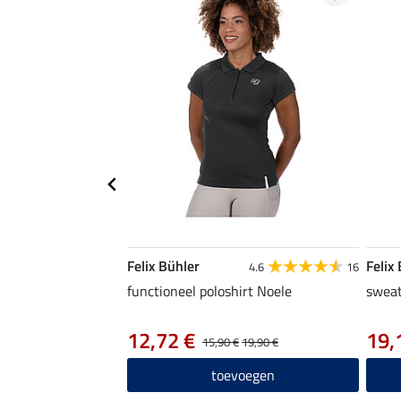
Felix Bühler
Felix
4.6
16
functioneel poloshirt Noele
sweat
12,72 €
19,
15,90 €
19,90 €
toevoegen