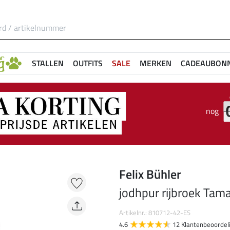
STALLEN
OUTFITS
SALE
MERKEN
CADEAUBON
nog
Felix Bühler
jodhpur rijbroek Tam
Artikelnr.: 810712-42-ES
4.6
12 Klantenbeoordel