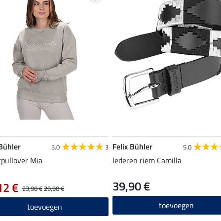
 Bühler
Felix Bühler
5.0
3
5.0
pullover Mia
lederen riem Camilla
39,90 €
12 €
23,90 €
29,90 €
toevoegen
toevoegen