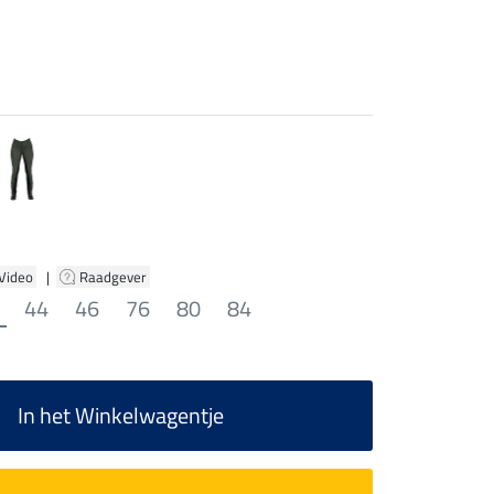
 Video
|
Raadgever
44
46
76
80
84
In het Winkelwagentje