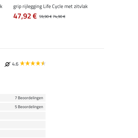
ak
grip rijlegging Life Cycle met zitvlak
grip rijbroek Basic
47,92 €
vanaf 29,90 €
59,90 €
74,90 €
4.6
7 Beoordelingen
5 Beoordelingen