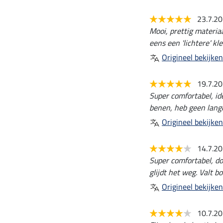
23.7.2
Mooi, prettig materia
eens een 'lichtere' k
Origineel bekijken
19.7.2
Super comfortabel, ide
benen, heb geen lang
Origineel bekijken
14.7.2
Super comfortabel, doo
glijdt het weg. Valt b
Origineel bekijken
10.7.2