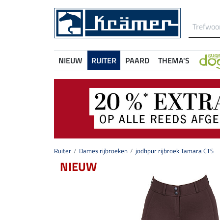
NIEUW
RUITER
PAARD
THEMA'S
Ruiter
Dames rijbroeken
jodhpur rijbroek Tamara CTS
NIEUW