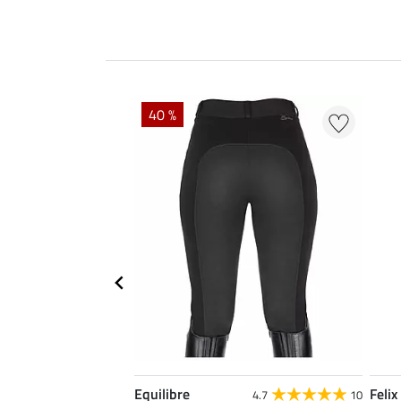
40 %
Equilibre
Felix
4.3
24
4.7
10