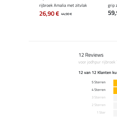
ic
rijbroek Amalia met zitvlak
grip 
59,
0 €
26,90 €
37,90 €
44,90 €
12 Reviews
voor jodhpur rijbroe
12 van 12 Klanten ku
5 Sterren
4 Sterren
3 Sterren
2 Sterren
1 Ster