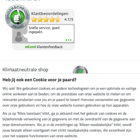
Klantbeoordelingen
4.7
/
5
Snelle service, goed
ingepakt.
eKomi
Klantenfeedback
Klimaatneutrale shop
Heb jij ook een Cookie voor je paard?
Verzending per
Wij ook! We gebruiken cookies en andere technologieën om je een optimale en veilige
online winkelen aan te bieden, om de prestaties van onze website te meten en om
relevante producten voor jou en je paard te tonen! Hiervoor verzamelen we gegevens
over onze gebruikers en hoe zij onze website kunnen gebruiken op hun apparaten.
Veilig betalen met
Als je op "Alles toestaan" klikt, ga je akkoord met het gebruik van cookies en de
bijbehorende verwerking van je gegevens en met de overdracht van de gegevens aan
onze dienstverleners. Als je in de instellingen op "Alleen noodzakelijke" klikt, wordt
jouw bezoek alleen voortgezet met strikt noodzakelijke cookies, die essentieel zijn
Impressum
voor het soepele functioneren van onze website.