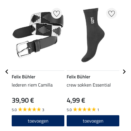
Felix Bühler
Felix Bühler
Feli
lederen riem Camilla
crew sokken Essential
pet 
39,90 €
4,99 €
8,9
5.0
3
5.0
1
4.6
toevoegen
toevoegen