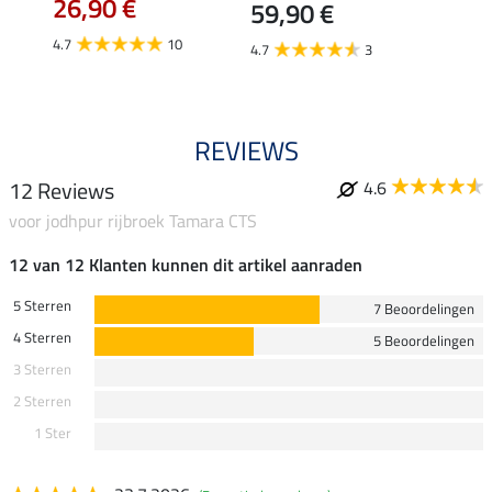
26,90 €
59,90 €
van
4.7
10
4.7
3
4.8
REVIEWS
12 Reviews
4.6
voor jodhpur rijbroek Tamara CTS
12 van 12 Klanten kunnen dit artikel aanraden
5 Sterren
7 Beoordelingen
4 Sterren
5 Beoordelingen
3 Sterren
2 Sterren
1 Ster