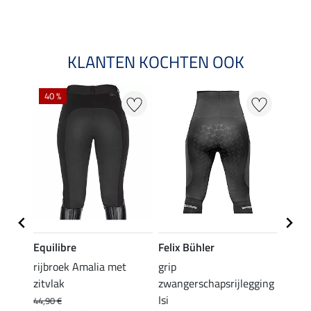
KLANTEN KOCHTEN OOK
40 %
20 %
Equilibre
Felix Bühler
Equil
rijbroek Amalia met
grip
grip r
zitvlak
zwangerschapsrijlegging
met z
Isi
€
44,90 €
49,90 