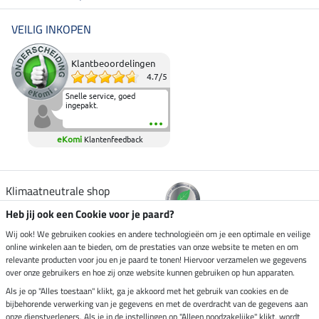
VEILIG INKOPEN
Klantbeoordelingen
4.7
/
5
Snelle service, goed
ingepakt.
eKomi
Klantenfeedback
Klimaatneutrale shop
Heb jij ook een Cookie voor je paard?
Verzending per
Wij ook! We gebruiken cookies en andere technologieën om je een optimale en veilige
online winkelen aan te bieden, om de prestaties van onze website te meten en om
relevante producten voor jou en je paard te tonen! Hiervoor verzamelen we gegevens
over onze gebruikers en hoe zij onze website kunnen gebruiken op hun apparaten.
Veilig betalen met
Als je op "Alles toestaan" klikt, ga je akkoord met het gebruik van cookies en de
bijbehorende verwerking van je gegevens en met de overdracht van de gegevens aan
onze dienstverleners. Als je in de instellingen op "Alleen noodzakelijke" klikt, wordt