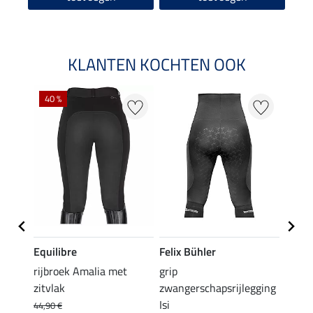
KLANTEN KOCHTEN OOK
40 %
20 %
Equilibre
Felix Bühler
Equil
rijbroek Amalia met
grip
grip r
zitvlak
zwangerschapsrijlegging
met z
Isi
€
44,90 €
49,90 