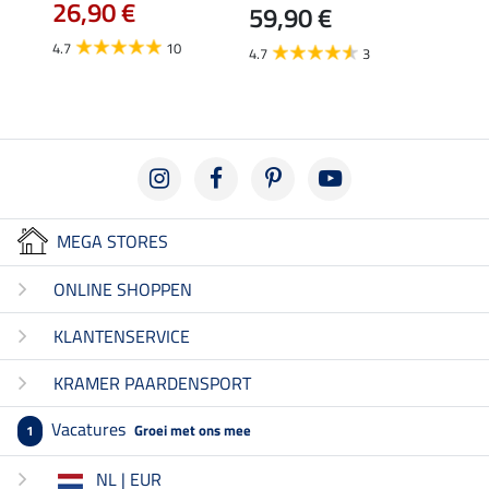
26,90 €
59,90 €
van
4.7
10
4.7
3
4.8
MEGA STORES
ONLINE SHOPPEN
KLANTENSERVICE
KRAMER PAARDENSPORT
Vacatures
Groei met ons mee
1
NL | EUR