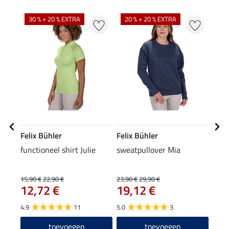
30 % + 20 % EXTRA
20 % + 20 % EXTRA
Felix Bühler
Felix Bühler
Feli
functioneel shirt Julie
sweatpullover Mia
stre
7,9
15,90 €
22,90 €
23,90 €
29,90 €
12,72 €
19,12 €
4.8
4.9
11
5.0
3
toevoegen
toevoegen