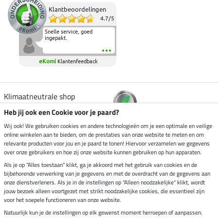
Klantbeoordelingen
4.7
/
5
Snelle service, goed
ingepakt.
eKomi
Klantenfeedback
Klimaatneutrale shop
Heb jij ook een Cookie voor je paard?
Verzending per
Wij ook! We gebruiken cookies en andere technologieën om je een optimale en veilige
online winkelen aan te bieden, om de prestaties van onze website te meten en om
relevante producten voor jou en je paard te tonen! Hiervoor verzamelen we gegevens
over onze gebruikers en hoe zij onze website kunnen gebruiken op hun apparaten.
Veilig betalen met
Als je op "Alles toestaan" klikt, ga je akkoord met het gebruik van cookies en de
bijbehorende verwerking van je gegevens en met de overdracht van de gegevens aan
onze dienstverleners. Als je in de instellingen op "Alleen noodzakelijke" klikt, wordt
jouw bezoek alleen voortgezet met strikt noodzakelijke cookies, die essentieel zijn
voor het soepele functioneren van onze website.
Impressum
Natuurlijk kun je de instellingen op elk gewenst moment herroepen of aanpassen.