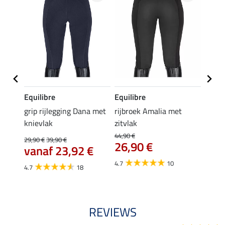
Equilibre
Equilibre
Felix
Cycle
grip rijlegging Dana met
rijbroek Amalia met
grip
knievlak
zitvlak
zwang
Isi
44,90 €
29,90 €
39,90 €
26,90 €
59,
vanaf 23,92 €
4.7
10
4.7
4.7
18
REVIEWS