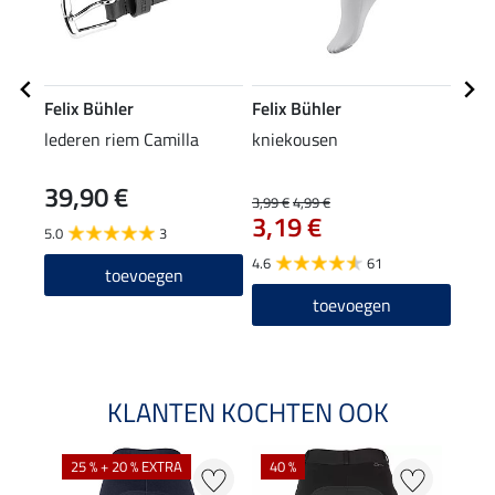
Felix Bühler
Felix Bühler
Feli
lederen riem Camilla
kniekousen
long
Graci
39,90 €
3,99 €
4,99 €
23,90
3,19 €
19
5.0
3
4.6
61
4.0
toevoegen
toevoegen
KLANTEN KOCHTEN OOK
25 % + 20 % EXTRA
40 %