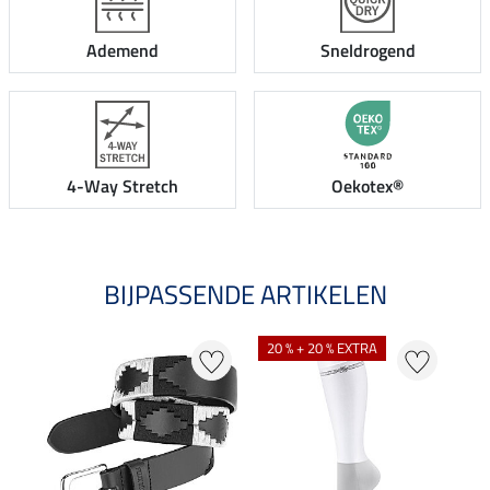
Ademend
Sneldrogend
4-Way Stretch
Oekotex®
BIJPASSENDE ARTIKELEN
20 % + 20 % EXTRA
20