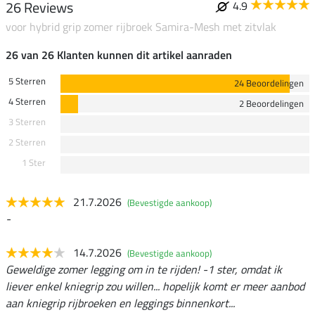
26 Reviews
4.9
voor hybrid grip zomer rijbroek Samira-Mesh met zitvlak
26 van 26 Klanten kunnen dit artikel aanraden
5 Sterren
24 Beoordelingen
4 Sterren
2 Beoordelingen
3 Sterren
2 Sterren
1 Ster
21.7.2026
(Bevestigde aankoop)
-
14.7.2026
(Bevestigde aankoop)
Geweldige zomer legging om in te rijden! -1 ster, omdat ik
liever enkel kniegrip zou willen... hopelijk komt er meer aanbod
aan kniegrip rijbroeken en leggings binnenkort...