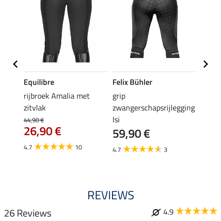
Equilibre
Felix Bühler
Equil
rijbroek Amalia met
grip
grip r
zitvlak
zwangerschapsrijlegging
met z
Isi
€
44,90 €
49,90 
26,90 €
59,90 €
van
4.7
10
4.7
3
4.8
REVIEWS
26 Reviews
4.9