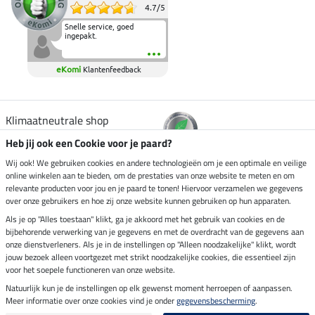
4.7
/
5
Snelle service, goed
ingepakt.
eKomi
Klantenfeedback
Klimaatneutrale shop
Heb jij ook een Cookie voor je paard?
Verzending per
Wij ook! We gebruiken cookies en andere technologieën om je een optimale en veilige
online winkelen aan te bieden, om de prestaties van onze website te meten en om
relevante producten voor jou en je paard te tonen! Hiervoor verzamelen we gegevens
over onze gebruikers en hoe zij onze website kunnen gebruiken op hun apparaten.
Veilig betalen met
Als je op "Alles toestaan" klikt, ga je akkoord met het gebruik van cookies en de
bijbehorende verwerking van je gegevens en met de overdracht van de gegevens aan
onze dienstverleners. Als je in de instellingen op "Alleen noodzakelijke" klikt, wordt
jouw bezoek alleen voortgezet met strikt noodzakelijke cookies, die essentieel zijn
voor het soepele functioneren van onze website.
Impressum
Natuurlijk kun je de instellingen op elk gewenst moment herroepen of aanpassen.
Meer informatie over onze cookies vind je onder
gegevensbescherming
.
Laatste update op 09.08.2026 om 07:13 uur