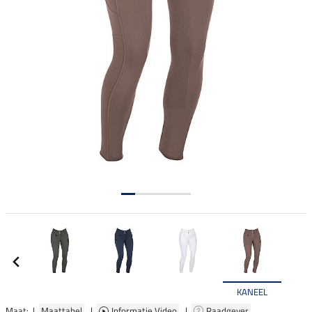
KANEEL
Maat: |
Maattabel
|
Informatie Video
|
Raadgever