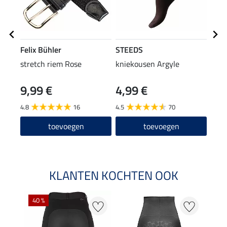
Felix Bühler
STEEDS
Feli
stretch riem Rose
kniekousen Argyle
knie
9,99 €
4,99 €
6,9
4.8
16
4.5
70
4.9
toevoegen
toevoegen
KLANTEN KOCHTEN OOK
40 %
20 %