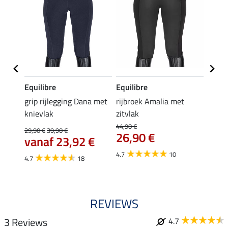
Equilibre
Equilibre
Felix
Cycle
grip rijlegging Dana met
rijbroek Amalia met
grip
knievlak
zitvlak
zwang
Isi
44,90 €
29,90 €
39,90 €
26,90 €
59,
vanaf 23,92 €
4.7
10
4.7
4.7
18
REVIEWS
3 Reviews
4.7