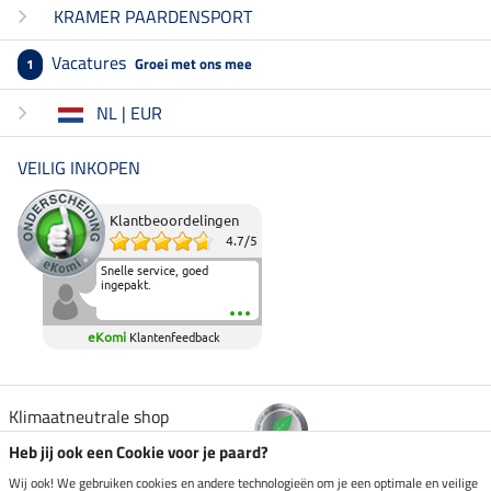
KRAMER PAARDENSPORT
Vacatures
Groei met ons mee
1
NL | EUR
VEILIG INKOPEN
Klantbeoordelingen
4.7
/
5
Snelle service, goed
ingepakt.
eKomi
Klantenfeedback
Klimaatneutrale shop
Heb jij ook een Cookie voor je paard?
Verzending per
Wij ook! We gebruiken cookies en andere technologieën om je een optimale en veilige