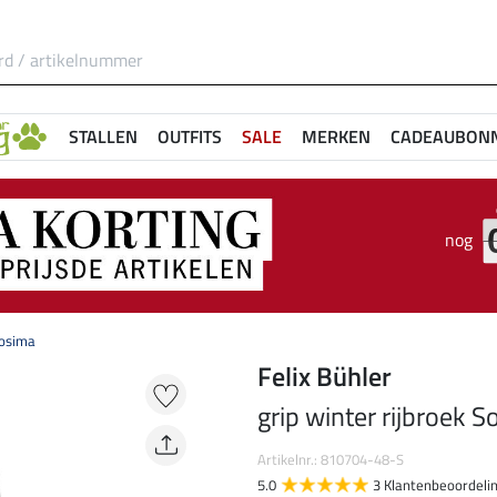
STALLEN
OUTFITS
SALE
MERKEN
CADEAUBON
nog
Cosima
Felix Bühler
grip winter rijbroek S
Artikelnr.: 810704-48-S
5.0
3 Klantenbeoordeli