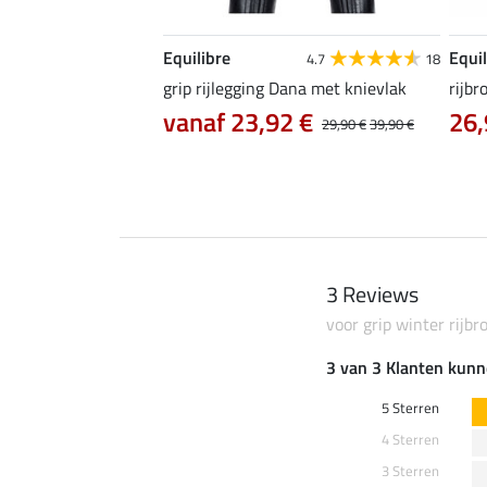
Equilibre
Equil
5.0
7
4.7
18
ife Cycle met zitvlak
grip rijlegging Dana met knievlak
rijbr
vanaf 23,92 €
26,
0 €
74,90 €
29,90 €
39,90 €
3 Reviews
voor grip winter rijbr
3 van 3 Klanten kunn
5 Sterren
4 Sterren
3 Sterren