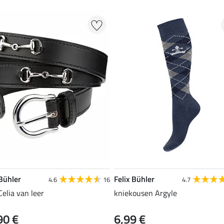
 Bühler
Felix Bühler
4.6
16
4.7
Celia van leer
kniekousen Argyle
90 €
6,99 €