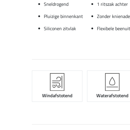
Sneldrogend
1 ritszak achter
Pluizige binnenkant
Zonder knienad
Siliconen zitvlak
Flexibele beenui
Windafstotend
Waterafstotend