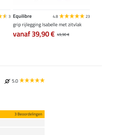
Equilibre
Felix Bühler
3
4.8
23
grip rijlegging Isabelle met zitvlak
grip rijlegging Life C
vanaf 39,90 €
47,92 €
49,90 €
59,90 €
74
5.0
3 Beoordelingen