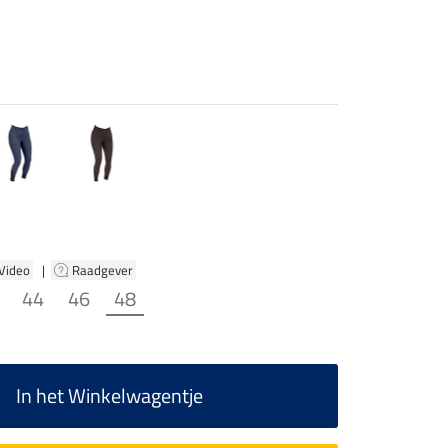
 Video
|
Raadgever
44
46
48
In het Winkelwagentje