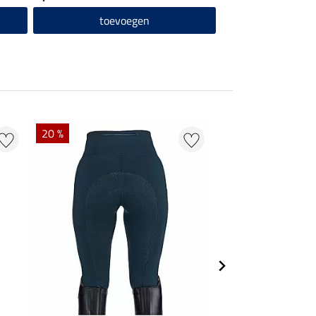
toevoegen
20 %
20 % + 20 % EXTR