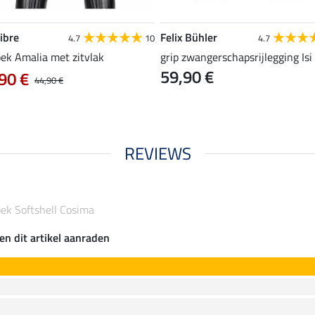
ibre
Felix Bühler
4.7
10
4.7
oek Amalia met zitvlak
grip zwangerschapsrijlegging Isi
59,90 €
90 €
44,90 €
REVIEWS
oek Softshell Cosima
en dit artikel aanraden