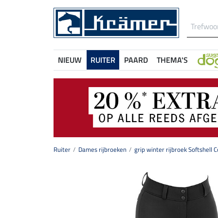
NIEUW
RUITER
PAARD
THEMA'S
Ruiter
Dames rijbroeken
grip winter rijbroek Softshell 