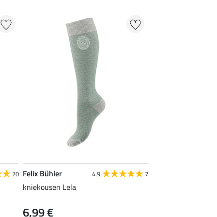
Felix Bühler
70
4.9
7
kniekousen Lela
6,99 €