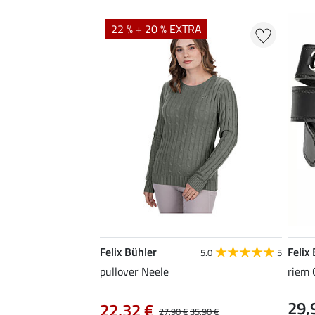
22 % + 20 % EXTRA
Felix Bühler
Felix
5.0
5
pullover Neele
riem 
29,
22,32 €
27,90 €
35,90 €