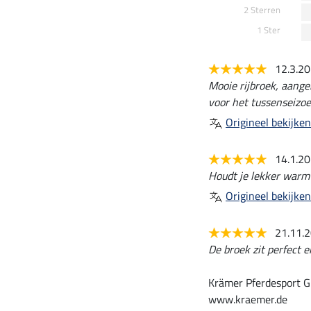
2 Sterren
1 Ster
12.3.2
Mooie rijbroek, aange
voor het tussenseizoe
Origineel bekijken
14.1.2
Houdt je lekker warm 
Origineel bekijken
21.11.
De broek zit perfect e
Krämer Pferdesport G
www.kraemer.de