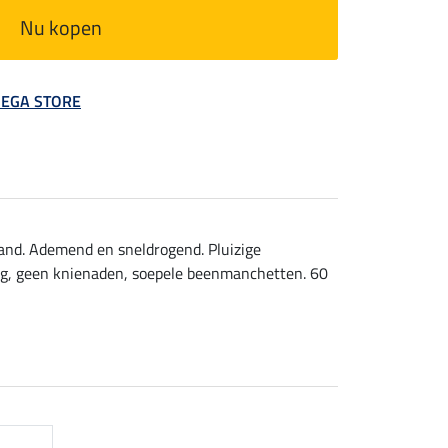
Nu kopen
 MEGA STORE
rand. Ademend en sneldrogend. Pluizige
ting, geen knienaden, soepele beenmanchetten. 60