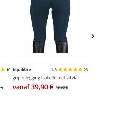
Equilibre
Felix Bühler
10
4.8
23
grip rijlegging Isabelle met zitvlak
thermo Pro rijbroek 
zitvlak
vanaf 39,90 €
 €
49,90 €
35,96 €
44,95 €
89