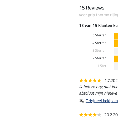
15 Reviews
voor grip thermo rijl
13 van 15 Klanten ku
5 Sterren
4 Sterren
3 Sterren
2 Sterren
1 Ster
1.7.20
Ik heb ze nog niet kun
absoluut mijn nieuwe 
Origineel bekijken
20.2.2