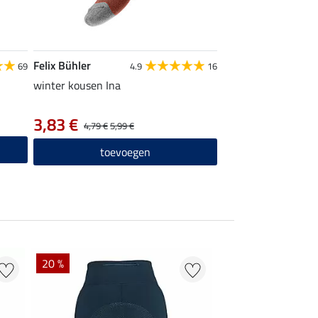
Felix Bühler
69
4.9
16
winter kousen Ina
3,83 €
4,79 €
5,99 €
toevoegen
20 %
50 % + 20 % EXTR