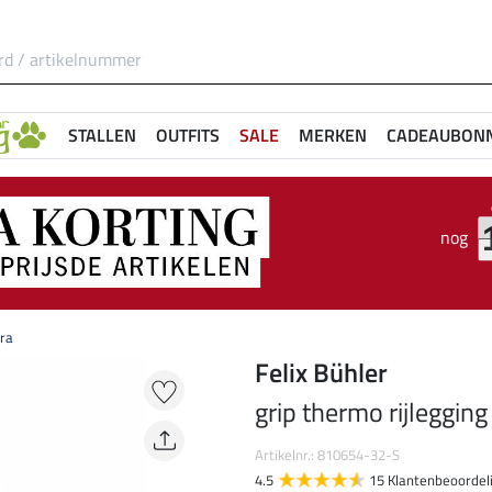
STALLEN
OUTFITS
SALE
MERKEN
CADEAUBON
nog
dra
Felix Bühler
grip thermo rijleggin
Artikelnr.: 810654-32-S
4.5
15 Klantenbeoordel