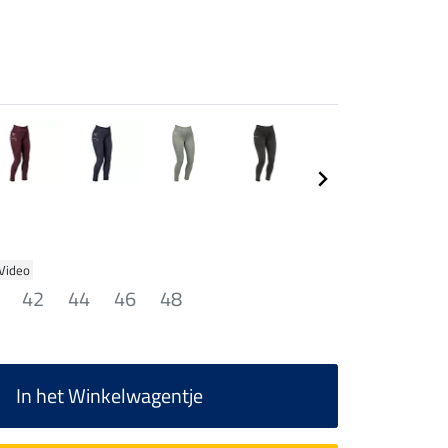
 Video
42
44
46
48
In het Winkelwagentje