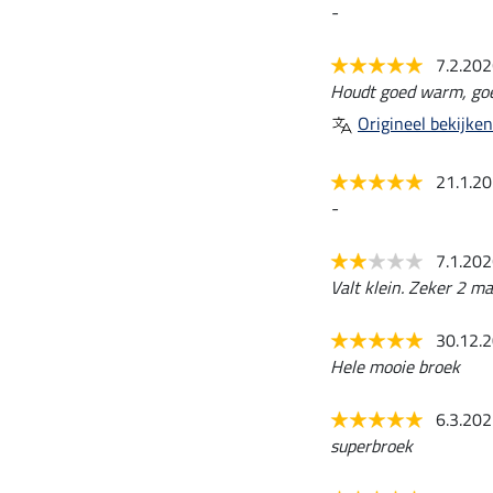
-
7.2.20
Houdt goed warm, goed
Origineel bekijken
21.1.2
-
7.1.20
Valt klein. Zeker 2 m
30.12.
Hele mooie broek
6.3.20
superbroek