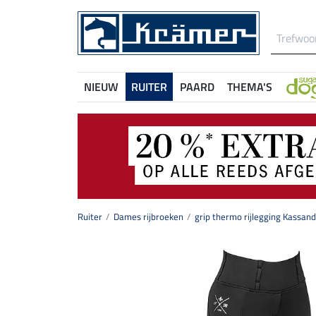
NIEUW
RUITER
PAARD
THEMA'S
Ruiter
Dames rijbroeken
grip thermo rijlegging Kassan