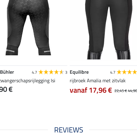
 Bühler
Equilibre
4.7
3
4.7
zwangerschapsrijlegging Isi
rijbroek Amalia met zitvlak
90 €
vanaf 17,96 €
22,45 €
44,90
REVIEWS