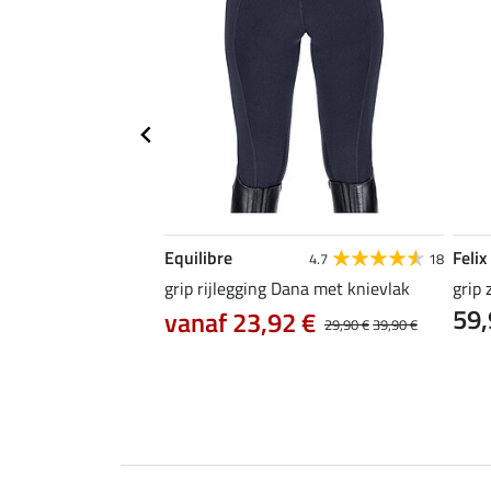
Equilibre
Felix
5.0
2
4.7
18
oek Juliette met
grip rijlegging Dana met knievlak
grip 
59,
vanaf 23,92 €
29,90 €
39,90 €
5 €
89,90 €