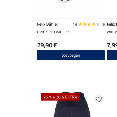
Felix Bühler
Felix
4.6
16
riem Celia van leer
winte
29,90 €
7,9
toevoegen
EXTRA
25 % + 20 % EXTRA