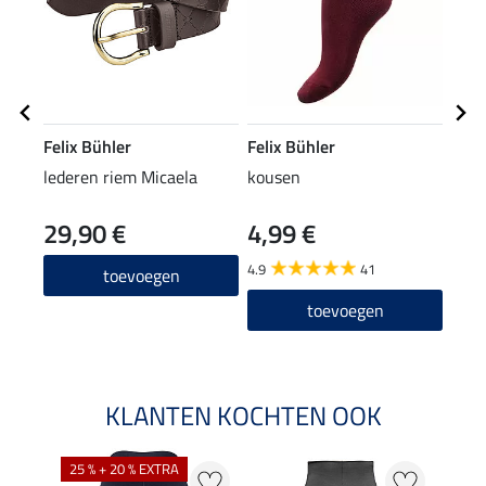
Felix Bühler
Felix Bühler
Feli
lederen riem Micaela
kousen
Meri
29,90 €
4,99 €
4,9
4.9
41
4.8
toevoegen
toevoegen
KLANTEN KOCHTEN OOK
25 % + 20 % EXTRA
50 %