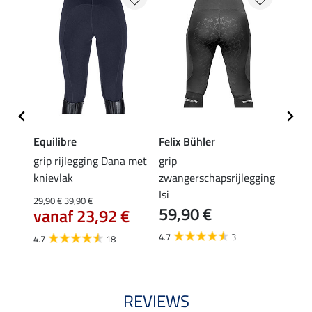
Equilibre
Felix Bühler
Equil
k
grip rijlegging Dana met
grip
rijbr
knievlak
zwangerschapsrijlegging
zitvla
Isi
29,90 €
39,90 €
22,45 
59,90 €
vanaf 23,92 €
van
4.7
3
4.7
18
4.7
REVIEWS