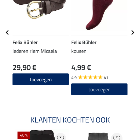
Felix Bühler
Felix Bühler
Feli
lederen riem Micaela
kousen
Meri
29,90 €
4,99 €
4,9
4.9
41
4.8
toevoegen
toevoegen
KLANTEN KOCHTEN OOK
40 %
20 %