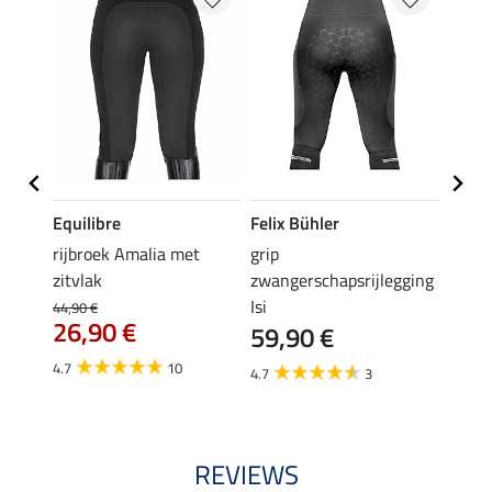
Equilibre
Felix Bühler
Equil
rijbroek Amalia met
grip
grip r
zitvlak
zwangerschapsrijlegging
met z
Isi
€
44,90 €
49,90 
26,90 €
59,90 €
van
4.7
10
4.7
3
4.8
REVIEWS