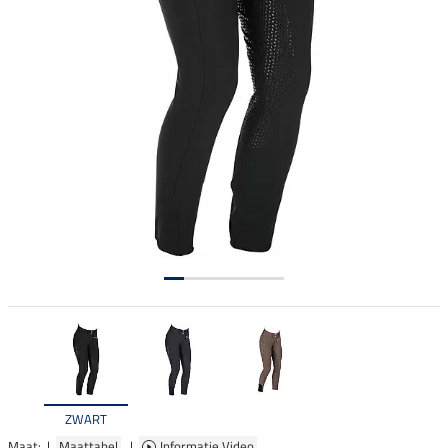
ZWART
Maat: |
Maattabel
|
Informatie Video