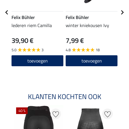
Felix Bühler
Felix Bühler
Feli
lederen riem Camilla
winter kniekousen Ivy
func
39,90 €
7,99 €
17,45
13
5.0
3
4.8
18
5.0
toevoegen
toevoegen
KLANTEN KOCHTEN OOK
40 %
20 %