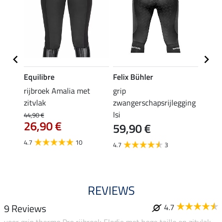
Equilibre
Felix Bühler
Equil
rijbroek Amalia met
grip
grip r
zitvlak
zwangerschapsrijlegging
met z
Isi
€
44,90 €
49,90 
26,90 €
59,90 €
van
4.7
10
4.7
3
4.8
REVIEWS
9 Reviews
4.7