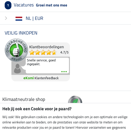
Vacatures
Groei met ons mee
1
NL | EUR
VEILIG INKOPEN
Klantbeoordelingen
4.7
/
5
Snelle service, goed
ingepakt.
eKomi
Klantenfeedback
Klimaatneutrale shop
Heb jij ook een Cookie voor je paard?
Verzending per
Wij ook! We gebruiken cookies en andere technologieën om je een optimale en veilige
online winkelen aan te bieden, om de prestaties van onze website te meten en om
relevante producten voor jou en je paard te tonen! Hiervoor verzamelen we gegevens