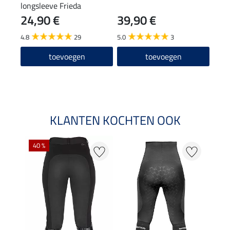
longsleeve Frieda
24,90 €
39,90 €
6,9
4.8
29
5.0
3
4.9
toevoegen
toevoegen
KLANTEN KOCHTEN OOK
40 %
20 %