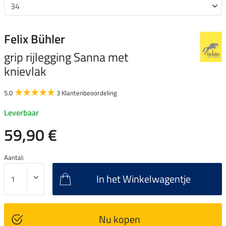
Felix Bühler
grip rijlegging Sanna met
knievlak
5.0
3 Klantenbeoordeling
Leverbaar
59,90 €
Aantal:
In het Winkelwagentje
Nu kopen