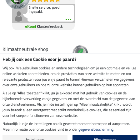
Snelle service, goed
ingepakt.
eKomi
Klantenfeedback
Klimaatneutrale shop
Heb jij ook een Cookie voor je paard?
Verzending per
Wij ook! We gebruiken cookies en andere technologieën om je een optimale en veilige
online winkelen aan te bieden, om de prestaties van onze website te meten en om
relevante producten voor jou en je paard te tonen! Hiervoor verzamelen we gegevens
over onze gebruikers en hoe zij onze website kunnen gebruiken op hun apparaten.
Veilig betalen met
Als je op "Alles toestaan" klikt, ga je akkoord met het gebruik van cookies en de
bijbehorende verwerking van je gegevens en met de overdracht van de gegevens aan
onze dienstverleners. Als je in de instellingen op "Alleen noodzakelijke" klikt, wordt
jouw bezoek alleen voortgezet met strikt noodzakelijke cookies, die essentieel zijn
voor het soepele functioneren van onze website.
Impressum
Natuurlijk kun je de instellingen op elk gewenst moment herroepen of aanpassen.
Meer informatie over onze cookies vind je onder
gegevensbescherming
.
Laatste update op 09.08.2026 om 14:26 uur
Alle prijzen in euro's, incl. BTW, excl. verzendkosten.
Instellingen
Alles toestaan