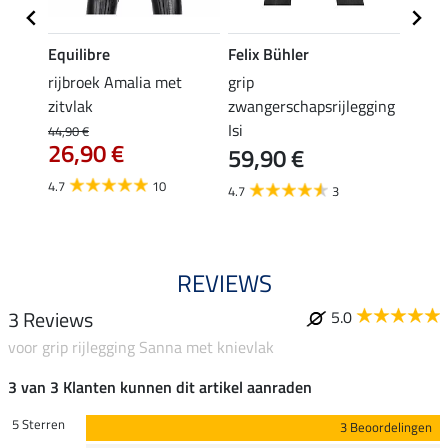
Equilibre
Felix Bühler
Equil
a met
rijbroek Amalia met
grip
grip r
zitvlak
zwangerschapsrijlegging
met z
Isi
44,90 €
49,90 
26,90 €
59,90 €
€
van
4.7
10
4.7
3
4.8
REVIEWS
3 Reviews
5.0
voor grip rijlegging Sanna met knievlak
3 van 3 Klanten kunnen dit artikel aanraden
5 Sterren
3 Beoordelingen