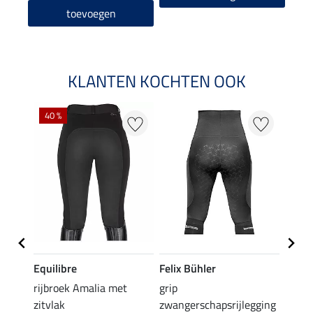
toevoegen
KLANTEN KOCHTEN OOK
40 %
20 %
Equilibre
Felix Bühler
Equil
rijbroek Amalia met
grip
grip r
zitvlak
zwangerschapsrijlegging
met z