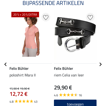
BIJPASSENDE ARTIKELEN
20 % + 20 % EXTRA
Felix Bühler
Felix Bühler
Feli
poloshirt Mara II
riem Celia van leer
func
29,90 €
12
15,90 €
19,90 €
12,72 €
4.6
16
4.8
4.8
43
toevoegen