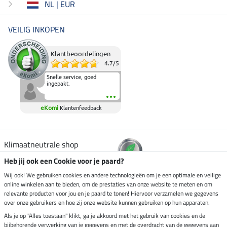
NL | EUR
VEILIG INKOPEN
Klantbeoordelingen
4.7
/
5
Snelle service, goed
ingepakt.
eKomi
Klantenfeedback
Klimaatneutrale shop
Heb jij ook een Cookie voor je paard?
Verzending per
Wij ook! We gebruiken cookies en andere technologieën om je een optimale en veilige
online winkelen aan te bieden, om de prestaties van onze website te meten en om
relevante producten voor jou en je paard te tonen! Hiervoor verzamelen we gegevens
over onze gebruikers en hoe zij onze website kunnen gebruiken op hun apparaten.
Veilig betalen met
Als je op "Alles toestaan" klikt, ga je akkoord met het gebruik van cookies en de
bijbehorende verwerking van je gegevens en met de overdracht van de gegevens aan