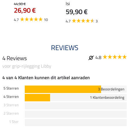
Isi
€
44,90 €
49,90 
26,90 €
59,90 €
van
4.7
10
4.7
3
4.8
REVIEWS
4 Reviews
4.8
voor grip-rijlegging Libby
4 van 4 Klanten kunnen dit artikel aanraden
5 Sterren
3 Beoordelingen
4 Sterren
1 Klantenbeoordeling
3 Sterren
2 Sterren
1 Ster