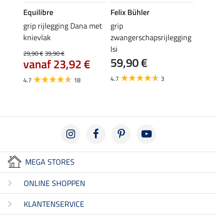
Equilibre
Felix Bühler
Equil
k
grip rijlegging Dana met
grip
rijbr
knievlak
zwangerschapsrijlegging
zitvla
Isi
29,90 €
39,90 €
22,45 
59,90 €
vanaf 23,92 €
van
4.7
3
4.7
18
4.7
MEGA STORES
ONLINE SHOPPEN
KLANTENSERVICE