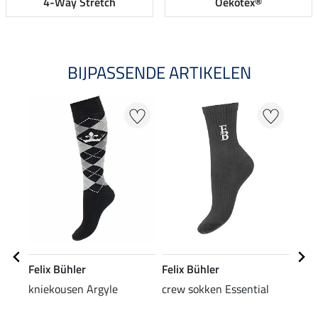
4-Way Stretch
Oekotex®
BIJPASSENDE ARTIKELEN
NI
Felix Bühler
Felix Bühler
Feli
kniekousen Argyle
crew sokken Essential
Zip-