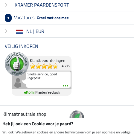
KRAMER PAARDENSPORT
Vacatures
Groei met ons mee
1
NL | EUR
VEILIG INKOPEN
Klantbeoordelingen
4.7
/
5
Snelle service, goed
ingepakt.
eKomi
Klantenfeedback
Klimaatneutrale shop
Heb jij ook een Cookie voor je paard?
Verzending per
Wij ook! We gebruiken cookies en andere technologieën om je een optimale en veilige