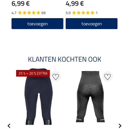
6,99 €
4,99 €
24
4.7
69
5.0
1
4.7
toevoegen
toevoegen
KLANTEN KOCHTEN OOK
25 % + 20 % EXTRA
50 %