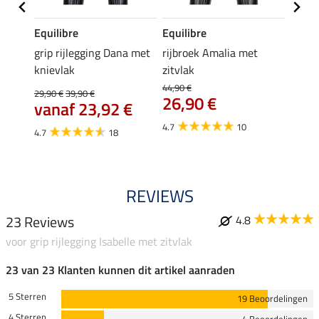
Equilibre
Equilibre
Felix
Cycle
grip rijlegging Dana met
rijbroek Amalia met
grip
knievlak
zitvlak
zwang
Isi
44,90 €
29,90 €
39,90 €
26,90 €
59,
vanaf 23,92 €
4.7
10
4.7
4.7
18
REVIEWS
23 Reviews
4.8
voor grip rijlegging Isabelle met zitvlak
23 van 23 Klanten kunnen dit artikel aanraden
5 Sterren
19 Beoordelingen
4 Sterren
4 Beoordelingen