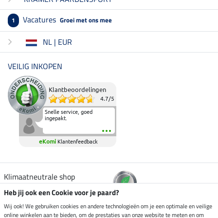
Vacatures
Groei met ons mee
1
NL | EUR
VEILIG INKOPEN
Klantbeoordelingen
4.7
/
5
Snelle service, goed
ingepakt.
eKomi
Klantenfeedback
Klimaatneutrale shop
Heb jij ook een Cookie voor je paard?
Verzending per
Wij ook! We gebruiken cookies en andere technologieën om je een optimale en veilige
online winkelen aan te bieden, om de prestaties van onze website te meten en om