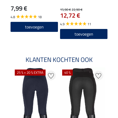
7,99 €
8,9
15,90 €
22,90 €
12,72 €
4.8
18
4.6
4.9
11
toevoegen
toevoegen
KLANTEN KOCHTEN OOK
25 % + 20 % EXTRA
40 %