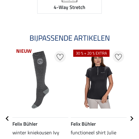
4-Way Stretch
BIJPASSENDE ARTIKELEN
NIEUW
30 % + 20 % EXTRA
Felix Bühler
Felix Bühler
Feli
winter kniekousen Ivy
functioneel shirt Julie
pet 