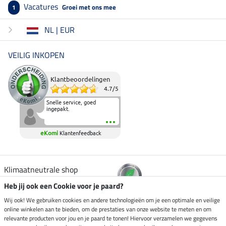
Vacatures
Groei met ons mee
1
NL | EUR
VEILIG INKOPEN
Klantbeoordelingen
4.7
/
5
Snelle service, goed
ingepakt.
eKomi
Klantenfeedback
Klimaatneutrale shop
Heb jij ook een Cookie voor je paard?
Verzending per
Wij ook! We gebruiken cookies en andere technologieën om je een optimale en veilige
online winkelen aan te bieden, om de prestaties van onze website te meten en om
relevante producten voor jou en je paard te tonen! Hiervoor verzamelen we gegevens