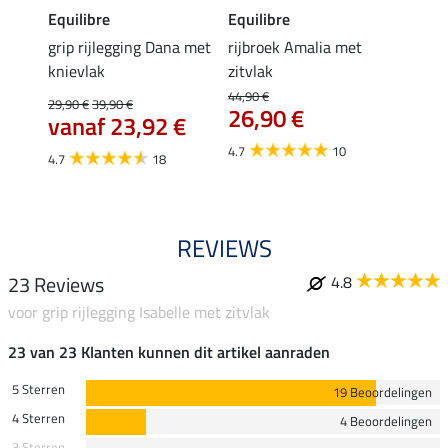
Equilibre
Equilibre
Felix
Cycle
grip rijlegging Dana met
rijbroek Amalia met
grip
knievlak
zitvlak
zwang
Isi
44,90 €
29,90 €
39,90 €
26,90 €
59,
vanaf 23,92 €
4.7
10
4.7
4.7
18
REVIEWS
23 Reviews
4.8
voor grip rijlegging Isabelle met zitvlak
23 van 23 Klanten kunnen dit artikel aanraden
5 Sterren
19 Beoordelingen
4 Sterren
4 Beoordelingen
3 Sterren