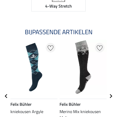
4-Way Stretch
BIJPASSENDE ARTIKELEN
NI
Felix Bühler
Felix Bühler
Feli
kniekousen Argyle
Merino Mix kniekousen
func