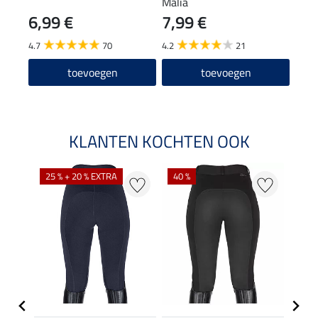
Malia
Lara
6,99 €
7,99 €
24
4.7
70
4.2
21
4.9
toevoegen
toevoegen
KLANTEN KOCHTEN OOK
25 % + 20 % EXTRA
40 %