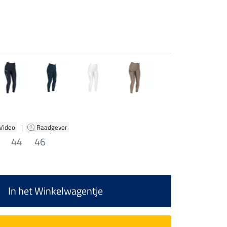
 Video
|
Raadgever
44
46
In het Winkelwagentje