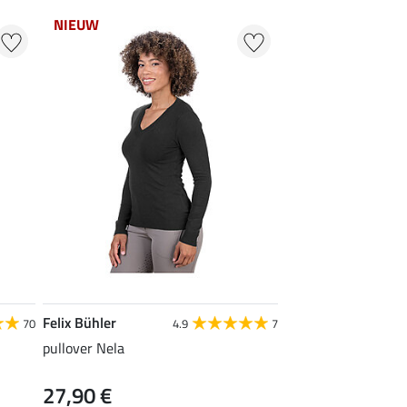
NIEUW
Felix Bühler
70
4.9
7
pullover Nela
27,90 €