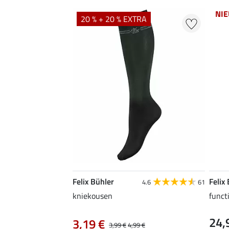
NI
20 % + 20 % EXTRA
Felix Bühler
Felix
4.6
61
kniekousen
funct
24,
3,19 €
3,99 €
4,99 €