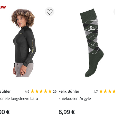
EUW
 Bühler
Felix Bühler
4.9
29
4.7
ionele longsleeve Lara
kniekousen Argyle
90 €
6,99 €