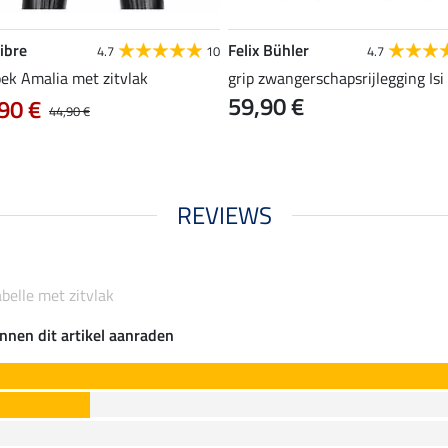
ibre
Felix Bühler
4.7
10
4.7
oek Amalia met zitvlak
grip zwangerschapsrijlegging Isi
59,90 €
90 €
44,90 €
REVIEWS
abelle met zitvlak
nnen dit artikel aanraden