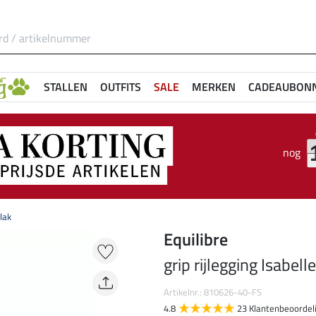
STALLEN
OUTFITS
SALE
MERKEN
CADEAUBON
nog
vlak
Equilibre
grip rijlegging Isabell
Artikelnr.: 810626-40-FS
4.8
23 Klantenbeoordel