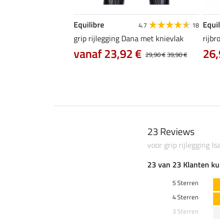
Equilibre
Equil
5.0
7
4.7
18
ife Cycle met zitvlak
grip rijlegging Dana met knievlak
rijbr
vanaf 23,92 €
26,
0 €
74,90 €
29,90 €
39,90 €
23 Reviews
voor grip rijlegging Is
23 van 23 Klanten ku
5 Sterren
4 Sterren
3 Sterren