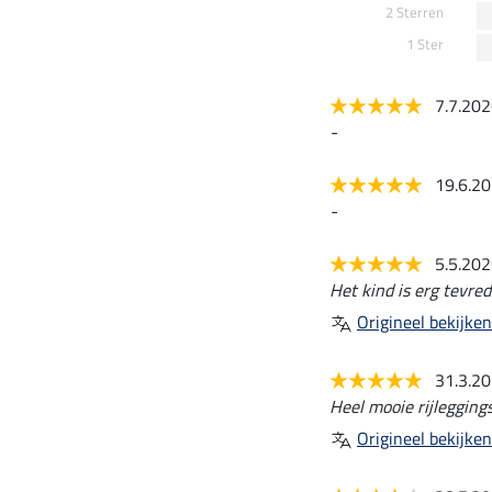
2 Sterren
1 Ster
7.7.20
-
19.6.2
-
5.5.20
Het kind is erg tevred
Origineel bekijken
31.3.2
Heel mooie rijleggings
Origineel bekijken