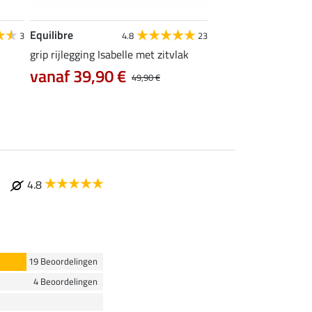
Equilibre
Felix Bühler
3
4.8
23
grip rijlegging Isabelle met zitvlak
grip rijlegging Life C
vanaf 39,90 €
47,92 €
49,90 €
59,90 €
74
4.8
19 Beoordelingen
4 Beoordelingen