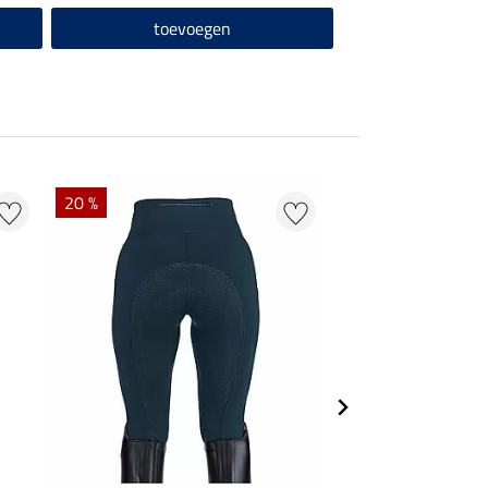
toevoegen
20 %
20 % + 20 % EXTR