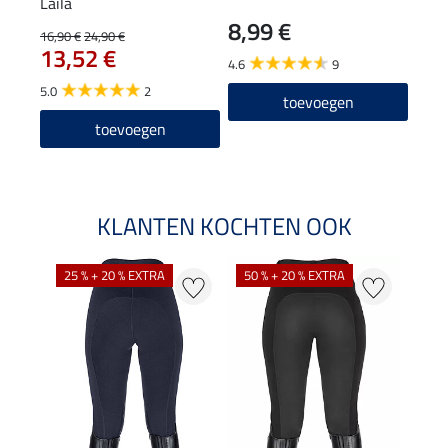
Laila
8,99 €
14
16,90 €
24,90 €
13,52 €
4.6
9
4.8
5.0
2
toevoegen
toevoegen
KLANTEN KOCHTEN OOK
25 % + 20 % EXTRA
50 % + 20 % EXTRA