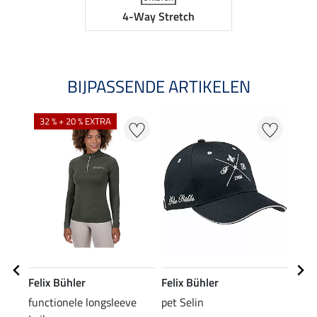
4-Way Stretch
BIJPASSENDE ARTIKELEN
32 % + 20 % EXTRA
Felix Bühler
Felix Bühler
Feli
functionele longsleeve
pet Selin
T-sh