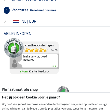
Vacatures
Groei met ons mee
1
NL | EUR
VEILIG INKOPEN
Klantbeoordelingen
4.7
/
5
Snelle service, goed
ingepakt.
eKomi
Klantenfeedback
Klimaatneutrale shop
Heb jij ook een Cookie voor je paard?
Verzending per
Wij ook! We gebruiken cookies en andere technologieën om je een optimale en veilige
online winkelen aan te bieden, om de prestaties van onze website te meten en om