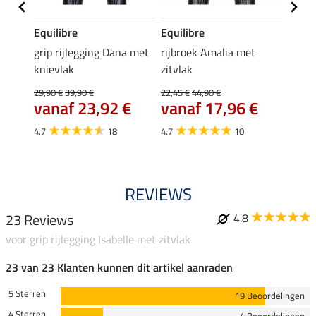
Equilibre
Equilibre
Felix
k
grip rijlegging Dana met
rijbroek Amalia met
grip
knievlak
zitvlak
zwang
Isi
29,90 €
39,90 €
22,45 €
44,90 €
59,
vanaf 23,92 €
vanaf 17,96 €
4.7
4.7
18
4.7
10
REVIEWS
23 Reviews
4.8
voor grip rijlegging Isabelle met zitvlak
23 van 23 Klanten kunnen dit artikel aanraden
5 Sterren
19 Beoordelingen
4 Sterren
4 Beoordelingen