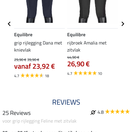
Equilibre
Equilibre
Felix
Cycle
grip rijlegging Dana met
rijbroek Amalia met
grip
knievlak
zitvlak
zwang
Isi
44,90 €
29,90 €
39,90 €
26,90 €
59,
vanaf 23,92 €
4.7
10
4.7
4.7
18
REVIEWS
25 Reviews
4.8
voor grip rijlegging Feline met zitvlak