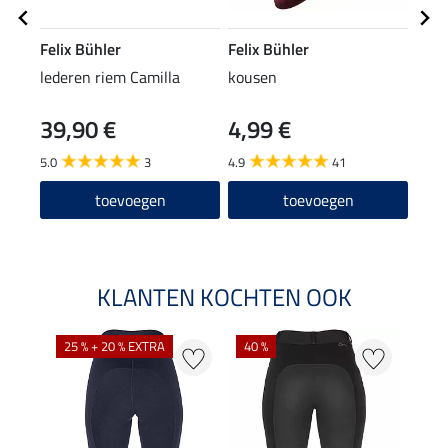
Felix Bühler
Felix Bühler
Feli
lederen riem Camilla
kousen
Zip-
39,90 €
4,99 €
22
5.0
3
4.9
41
4.7
toevoegen
toevoegen
KLANTEN KOCHTEN OOK
25 % + 20 % EXTRA
40 %