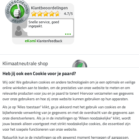
Klantbeoordelingen
4.7
/
5
Snelle service, goed
ingepakt.
eKomi
Klantenfeedback
Klimaatneutrale shop
Heb jij ook een Cookie voor je paard?
Verzending per
Wij ook! We gebruiken cookies en andere technologieën om je een optimale en veilige
online winkelen aan te bieden, om de prestaties van onze website te meten en om
relevante producten voor jou en je paard te tonen! Hiervoor verzamelen we gegevens
over onze gebruikers en hoe zij onze website kunnen gebruiken op hun apparaten.
Veilig betalen met
Als je op "Alles toestaan" klikt, ga je akkoord met het gebruik van cookies en de
bijbehorende verwerking van je gegevens en met de overdracht van de gegevens aan
onze dienstverleners. Als je in de instellingen op "Alleen noodzakelijke" klikt, wordt
jouw bezoek alleen voortgezet met strikt noodzakelijke cookies, die essentieel zijn
voor het soepele functioneren van onze website.
Impressum
Natuurlijk kun je de instellingen op elk gewenst moment herroepen of aanpassen.