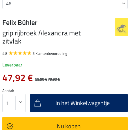
Felix Bühler
grip rijbroek Alexandra met
zitvlak
4.8
5 Klantenbeoordeling
Leverbaar
47,92 €
59,90 €
79,90 €
Aantal:
In het Winkelwagentje
Nu kopen