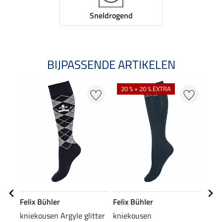
Sneldrogend
BIJPASSENDE ARTIKELEN
20 % + 20 % EXTRA
Felix Bühler
Felix Bühler
Feli
kniekousen Argyle glitter
kniekousen
lede