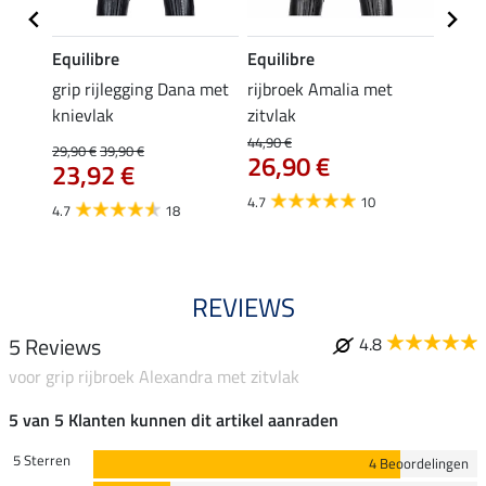
Equilibre
Equilibre
Felix
Cycle
grip rijlegging Dana met
rijbroek Amalia met
grip
knievlak
zitvlak
zwang
Isi
44,90 €
29,90 €
39,90 €
26,90 €
59,
23,92 €
4.7
10
4.7
4.7
18
REVIEWS
5 Reviews
4.8
voor grip rijbroek Alexandra met zitvlak
5 van 5 Klanten kunnen dit artikel aanraden
5 Sterren
4 Beoordelingen