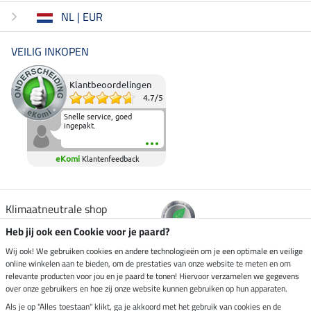
NL | EUR
VEILIG INKOPEN
Klantbeoordelingen
4.7
/
5
Snelle service, goed
ingepakt.
eKomi
Klantenfeedback
Klimaatneutrale shop
Heb jij ook een Cookie voor je paard?
Verzending per
Wij ook! We gebruiken cookies en andere technologieën om je een optimale en veilige
online winkelen aan te bieden, om de prestaties van onze website te meten en om
relevante producten voor jou en je paard te tonen! Hiervoor verzamelen we gegevens
over onze gebruikers en hoe zij onze website kunnen gebruiken op hun apparaten.
Veilig betalen met
Als je op "Alles toestaan" klikt, ga je akkoord met het gebruik van cookies en de