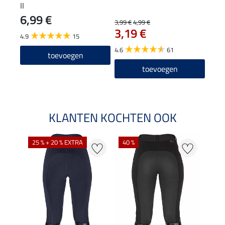
II
6,99 €
39
3,99 €
4,99 €
3,19 €
4.9
15
5.0
4.6
61
toevoegen
toevoegen
KLANTEN KOCHTEN OOK
25 % + 20 % EXTRA
40 %