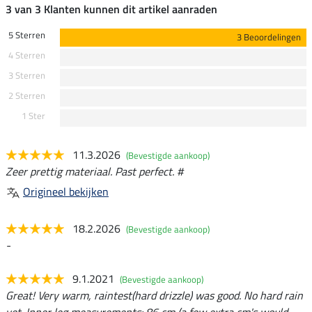
3 van 3 Klanten kunnen dit artikel aanraden
5 Sterren
3 Beoordelingen
4 Sterren
3 Sterren
2 Sterren
1 Ster
11.3.2026
(Bevestigde aankoop)
Zeer prettig materiaal. Past perfect. #
Origineel bekijken
18.2.2026
(Bevestigde aankoop)
-
9.1.2021
(Bevestigde aankoop)
Great! Very warm, raintest(hard drizzle) was good. No hard rain