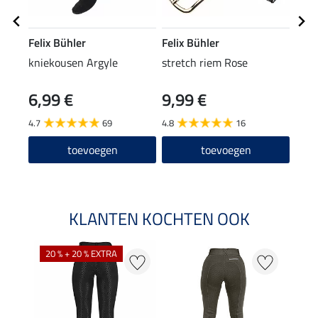
Felix Bühler
Felix Bühler
Feli
kniekousen Argyle
stretch riem Rose
wint
6,99 €
9,99 €
5,9
4.7
69
4.8
16
4.9
toevoegen
toevoegen
KLANTEN KOCHTEN OOK
20 % + 20 % EXTRA