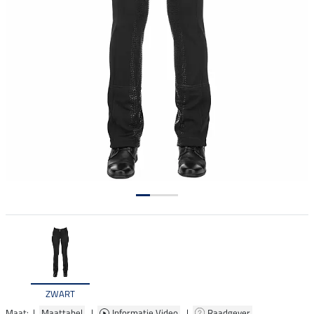
ZWART
Maat: |
Maattabel
|
Informatie Video
|
Raadgever