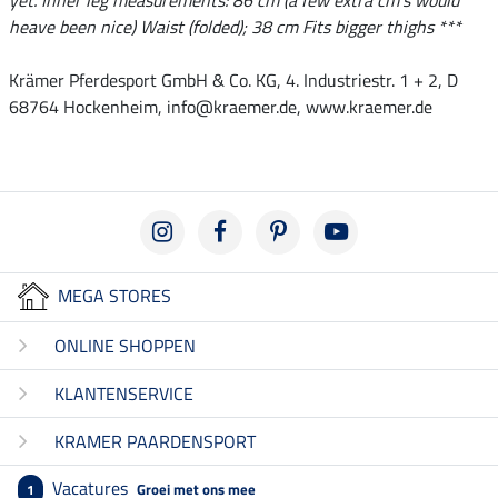
yet. Inner leg measurements: 86 cm (a few extra cm's would
heave been nice) Waist (folded); 38 cm Fits bigger thighs ***
Krämer Pferdesport GmbH & Co. KG, 4. Industriestr. 1 + 2, D
68764 Hockenheim, info@kraemer.de, www.kraemer.de
MEGA STORES
ONLINE SHOPPEN
KLANTENSERVICE
KRAMER PAARDENSPORT
Vacatures
Groei met ons mee
1