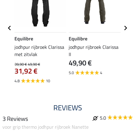
Equilibre
Equilibre
FENG
ysann
jodhpur rijbroek Clarissa
jodhpur rijbroek Clarissa
jodhp
99,
met zitvlak
II
49,90 €
39,90 €
49,90 €
5.0
31,92 €
5.0
4
4.8
10
REVIEWS
3 Reviews
5.0
voor grip thermo jodhpur rijbroek Nanette