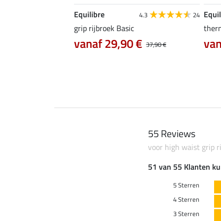
Equilibre
Equil
4.8
10
4.3
24
Clarissa met zitvlak
grip rijbroek Basic
therm
vanaf 29,90 €
van
0 €
49,90 €
37,90 €
55 Reviews
voor high waist grip r
51 van 55 Klanten ku
5 Sterren
4 Sterren
3 Sterren