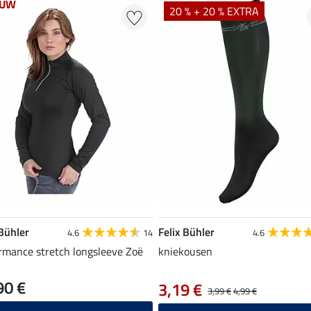
EUW
20 % + 20 % EXTRA
 Bühler
Felix Bühler
4.6
14
4.6
rmance stretch longsleeve Zoë
kniekousen
90 €
3,19 €
3,99 €
4,99 €