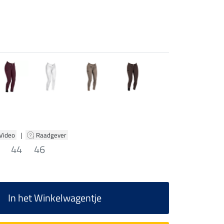
 Video
|
Raadgever
44
46
In het Winkelwagentje