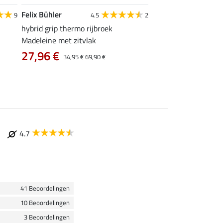
Felix Bühler
Equilibre
9
4.5
2
4
hybrid grip thermo rijbroek
jodhpur rijbroek Clar
Madeleine met zitvlak
31,92 €
39,90 €
49
27,96 €
34,95 €
69,90 €
4.7
41 Beoordelingen
10 Beoordelingen
3 Beoordelingen