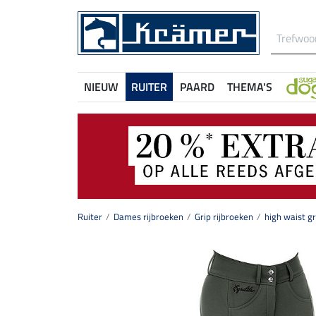
NIEUW
RUITER
PAARD
THEMA'S
Ruiter
Dames rijbroeken
Grip rijbroeken
high waist gr