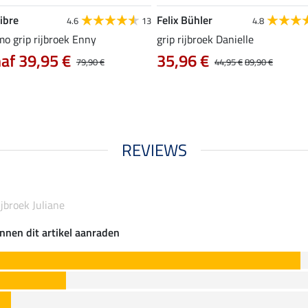
ibre
Felix Bühler
4.6
13
4.8
o grip rijbroek Enny
grip rijbroek Danielle
af 39,95 €
35,96 €
79,90 €
44,95 €
89,90 €
REVIEWS
ijbroek Juliane
nnen dit artikel aanraden