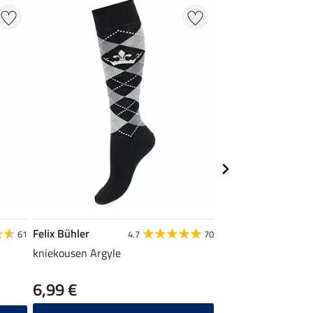
NIEUW
Felix Bühler
Felix Bühler
61
4.7
70
kniekousen Argyle
performance stretch
6,99 €
19,90 €