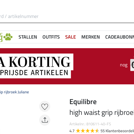
STALLEN
OUTFITS
SALE
MERKEN
CADEAUBON
nog
ip rijbroek Juliane
Equilibre
high waist grip rijbroe
Artikelnr.: 810611-40-FS
4.7
55 Klantenbeoordel