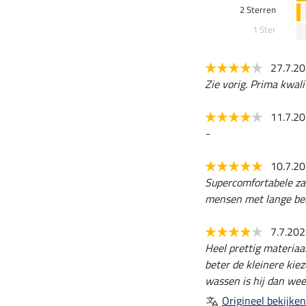
2 Sterren
1 Ster
27.7.2
Zie vorig. Prima kwali
11.7.2
-
10.7.2
Supercomfortabele zac
mensen met lange be
7.7.20
Heel prettig materiaal
beter de kleinere kiez
wassen is hij dan wee
Origineel bekijken