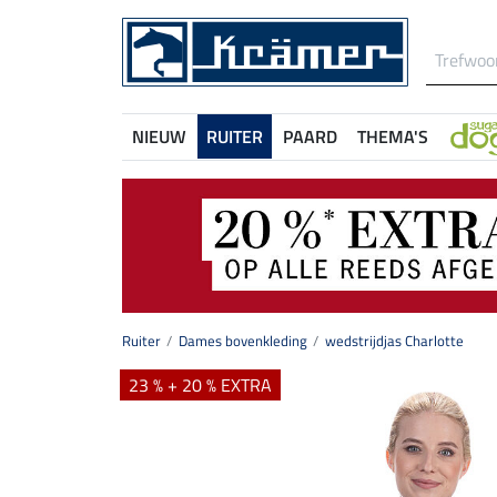
NIEUW
RUITER
PAARD
THEMA'S
Ruiter
Dames bovenkleding
wedstrijdjas Charlotte
23 % + 20 % EXTRA