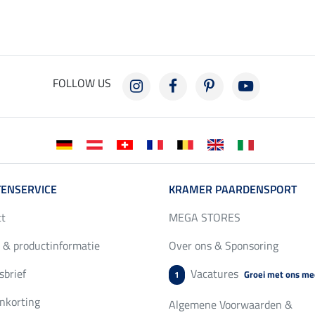
FOLLOW US
ENSERVICE
KRAMER PAARDENSPORT
ct
MEGA STORES
 & productinformatie
Over ons & Sponsoring
brief
Vacatures
Groei met ons me
1
nkorting
Algemene Voorwaarden &