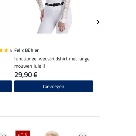
Felix Bühler
Felix Bühler
4
functioneel wedstrijdshirt met lange
hybrid grip rijbroe
mouwen Jule II
zitvlak
29,90 €
59,90 €
toevoegen
toevo
40 %
22 % + 20 % EXTR