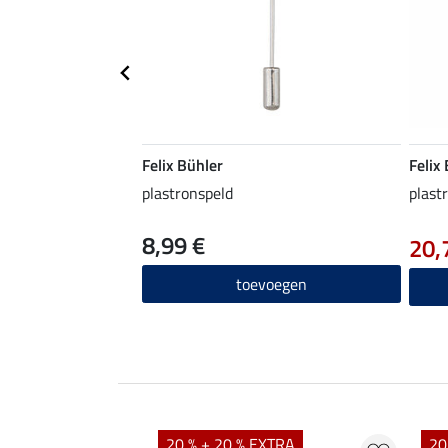
Felix Bühler
Felix
plastronspeld
plast
8,99 €
20,
toevoegen
EXTRA
20 % + 20 % EXTRA
20