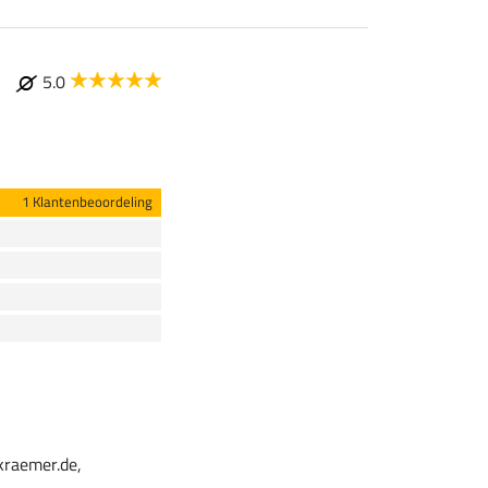
5.0
1 Klantenbeoordeling
kraemer.de,