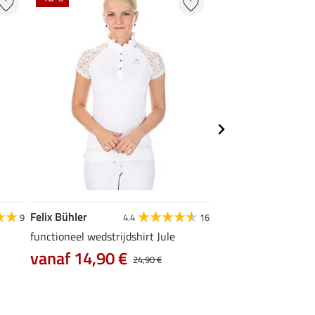
Felix Bühler
Felix Bühler
9
4.4
16
functioneel wedstrijdshirt Jule
tanktop Mira
vanaf 14,90 €
7,99 €
24,90 €
9,99 €
12,90