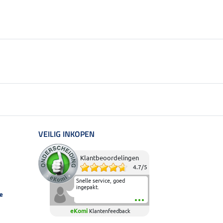
VEILIG INKOPEN
Klantbeoordelingen
4.7
/
5
Snelle service, goed
ingepakt.
e
eKomi
Klantenfeedback