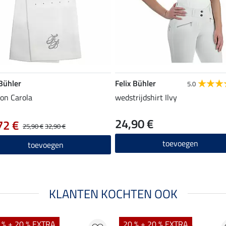
 Bühler
Felix Bühler
5.0
ron Carola
wedstrijdshirt Ilvy
24,90 €
72 €
25,90 €
32,90 €
toevoegen
toevoegen
KLANTEN KOCHTEN OOK
 % + 20 % EXTRA
20 % + 20 % EXTRA