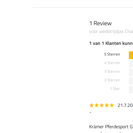
1 Review
voor wedstrijdjas Cha
1 van 1 Klanten kunn
5 Sterren
4 Sterren
3 Sterren
2 Sterren
1 Ster
21.7.2
-
Krämer Pferdesport G