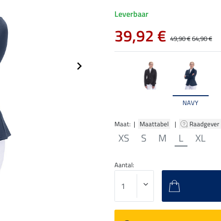
Leverbaar
39,92 €
49,90 €
64,90 €
NAVY
Maat: |
Maattabel
|
Raadgever
XS
S
M
L
XL
Aantal: