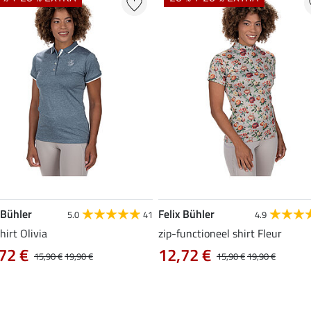
 Bühler
Felix Bühler
5.0
41
4.9
hirt Olivia
zip-functioneel shirt Fleur
72 €
12,72 €
15,90 €
19,90 €
15,90 €
19,90 €