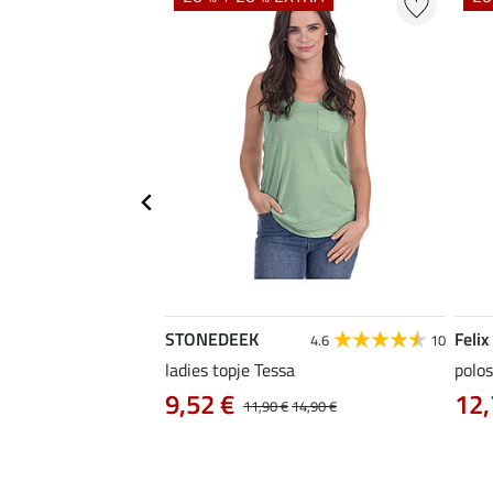
STONEDEEK
Felix
5.0
6
4.6
10
ladies topje Tessa
polos
9,52 €
12,
12,90 €
11,90 €
14,90 €