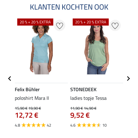
KLANTEN KOCHTEN OOK
20 % + 20 % EXTRA
20 % + 20 % EXTRA
40 %
Felix Bühler
STONEDEEK
Felix
poloshirt Mara II
ladies topje Tessa
funct
wedstr
15,90 €
19,90 €
11,90 €
14,90 €
12,72 €
9,52 €
24,90 
€
van
4.8
42
4.6
10
4.4