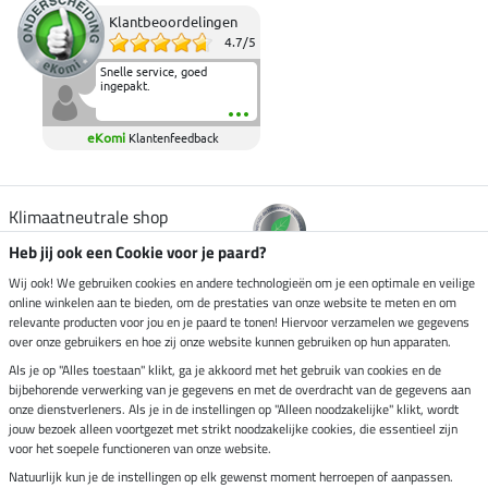
Klantbeoordelingen
4.7
/
5
Snelle service, goed
ingepakt.
eKomi
Klantenfeedback
Klimaatneutrale shop
Heb jij ook een Cookie voor je paard?
Verzending per
Wij ook! We gebruiken cookies en andere technologieën om je een optimale en veilige
online winkelen aan te bieden, om de prestaties van onze website te meten en om
relevante producten voor jou en je paard te tonen! Hiervoor verzamelen we gegevens
over onze gebruikers en hoe zij onze website kunnen gebruiken op hun apparaten.
Veilig betalen met
Als je op "Alles toestaan" klikt, ga je akkoord met het gebruik van cookies en de
bijbehorende verwerking van je gegevens en met de overdracht van de gegevens aan
onze dienstverleners. Als je in de instellingen op "Alleen noodzakelijke" klikt, wordt
jouw bezoek alleen voortgezet met strikt noodzakelijke cookies, die essentieel zijn
Impressum
voor het soepele functioneren van onze website.
Natuurlijk kun je de instellingen op elk gewenst moment herroepen of aanpassen.