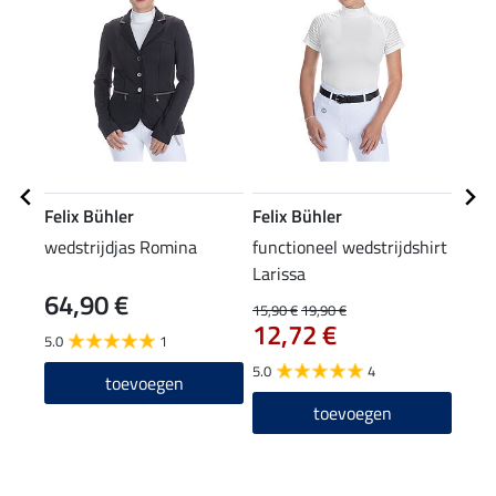
Felix Bühler
Felix Bühler
Feli
wedstrijdjas Romina
functioneel wedstrijdshirt
grip
Larissa
zitv
64,90 €
59
15,90 €
19,90 €
12,72 €
5.0
1
4.8
5.0
4
toevoegen
toevoegen