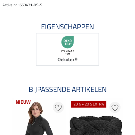
Artikelnr.: 653471-XS-S
EIGENSCHAPPEN
Oekotex®
BIJPASSENDE ARTIKELEN
NIEUW
20 % + 20 % EXTRA
20