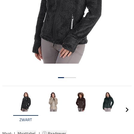
ZWART
Maat: |
Maattabel
|
Raadgever