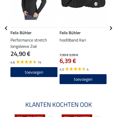
Felix Bühler
Felix Bühler
Feli
Performance stretch
hoofdband Kari
XXL-
longsleeve Zoë
24,90 €
7,99 €
9,99 €
15,90
6,39 €
12
4.6
14
4.5
4
5.0
toevoegen
toevoegen
KLANTEN KOCHTEN OOK