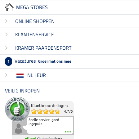
MEGA STORES
ONLINE SHOPPEN
KLANTENSERVICE
KRAMER PAARDENSPORT
Vacatures
Groei met ons mee
1
NL | EUR
VEILIG INKOPEN
Klantbeoordelingen
4.7
/
5
Snelle service, goed
ingepakt.
eKomi
Klantenfeedback