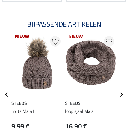
BIJPASSENDE ARTIKELEN
NIEUW
NIEUW
NI
STEEDS
STEEDS
STE
muts Maia II
loop sjaal Maia
Perf
long
9,99 €
16,90 €
22