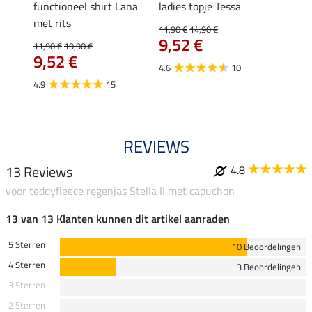
functioneel shirt Lana
ladies topje Tessa
zip-fu
met rits
Fleur
11,90 €
14,90 €
9,52 €
11,90 €
19,90 €
15,90 
9,52 €
12,
4.6
10
4.9
15
4.9
REVIEWS
13 Reviews
4.8
voor teddyfleece regenjas Stella II met capuchon
13 van 13 Klanten kunnen dit artikel aanraden
5 Sterren
10 Beoordelingen
4 Sterren
3 Beoordelingen
3 Sterren
2 Sterren