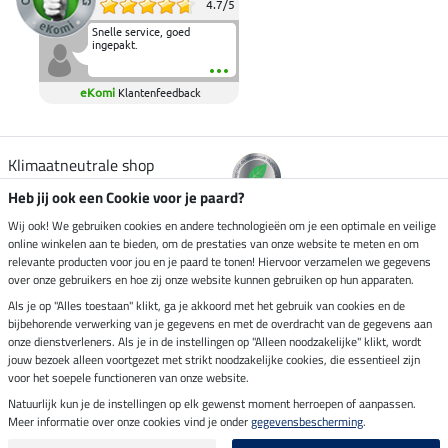
4.7
/
5
Snelle service, goed
ingepakt.
eKomi
Klantenfeedback
Klimaatneutrale shop
Heb jij ook een Cookie voor je paard?
Verzending per
Wij ook! We gebruiken cookies en andere technologieën om je een optimale en veilige
online winkelen aan te bieden, om de prestaties van onze website te meten en om
relevante producten voor jou en je paard te tonen! Hiervoor verzamelen we gegevens
over onze gebruikers en hoe zij onze website kunnen gebruiken op hun apparaten.
Veilig betalen met
Als je op "Alles toestaan" klikt, ga je akkoord met het gebruik van cookies en de
bijbehorende verwerking van je gegevens en met de overdracht van de gegevens aan
onze dienstverleners. Als je in de instellingen op "Alleen noodzakelijke" klikt, wordt
jouw bezoek alleen voortgezet met strikt noodzakelijke cookies, die essentieel zijn
Impressum
voor het soepele functioneren van onze website.
Natuurlijk kun je de instellingen op elk gewenst moment herroepen of aanpassen.
Meer informatie over onze cookies vind je onder
gegevensbescherming
.
Laatste update op 09.08.2026 om 03:09 uur