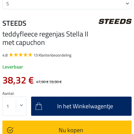
STEEDS
teddyfleece regenjas Stella II
met capuchon
4.8
13 Klantenbeoordeling
Leverbaar
38,32 €
47,90 €
59,90 €
Aantal:
In het Winkelwagentje
Nu kopen