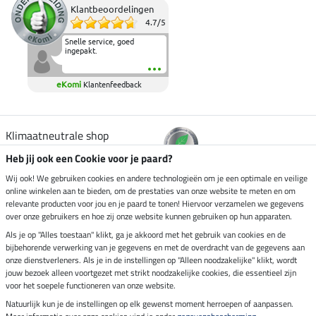
Klantbeoordelingen
4.7
/
5
Snelle service, goed
ingepakt.
eKomi
Klantenfeedback
Klimaatneutrale shop
Heb jij ook een Cookie voor je paard?
Verzending per
Wij ook! We gebruiken cookies en andere technologieën om je een optimale en veilige
online winkelen aan te bieden, om de prestaties van onze website te meten en om
relevante producten voor jou en je paard te tonen! Hiervoor verzamelen we gegevens
over onze gebruikers en hoe zij onze website kunnen gebruiken op hun apparaten.
Veilig betalen met
Als je op "Alles toestaan" klikt, ga je akkoord met het gebruik van cookies en de
bijbehorende verwerking van je gegevens en met de overdracht van de gegevens aan
onze dienstverleners. Als je in de instellingen op "Alleen noodzakelijke" klikt, wordt
jouw bezoek alleen voortgezet met strikt noodzakelijke cookies, die essentieel zijn
Impressum
voor het soepele functioneren van onze website.
Natuurlijk kun je de instellingen op elk gewenst moment herroepen of aanpassen.