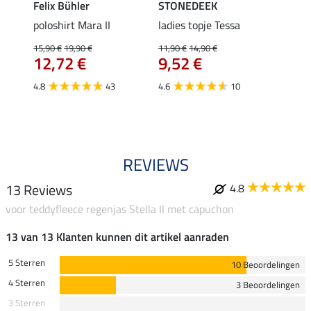
Felix Bühler
STONEDEEK
Felix
poloshirt Mara II
ladies topje Tessa
funct
wedstr
15,90 €
19,90 €
11,90 €
14,90 €
12,72 €
9,52 €
24,90 
€
van
4.8
43
4.6
10
4.4
REVIEWS
13 Reviews
4.8
voor teddyfleece regenjas Stella II met capuchon
13 van 13 Klanten kunnen dit artikel aanraden
5 Sterren
10 Beoordelingen
4 Sterren
3 Beoordelingen
3 Sterren