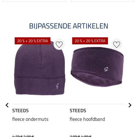
BIJPASSENDE ARTIKELEN
20 % + 20 % EXTRA
20 % + 20 % EXTRA
STEEDS
STEEDS
Equi
fleece ondermuts
fleece hoofdband
Hybr
rijb
49
4,79 €
5,99 €
3,99 €
4,99 €