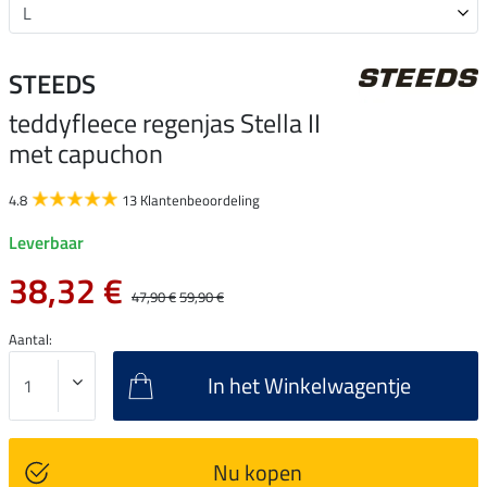
STEEDS
teddyfleece regenjas Stella II
met capuchon
4.8
13 Klantenbeoordeling
Leverbaar
38,32 €
47,90 €
59,90 €
Aantal:
In het Winkelwagentje
Nu kopen