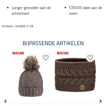
Langer gesneden aan de
STEEDS label aan de
achterkant
zoom
Artikelnr.: 653606-S-ZB
BIJPASSENDE ARTIKELEN
NIEUW
NIEUW
NI