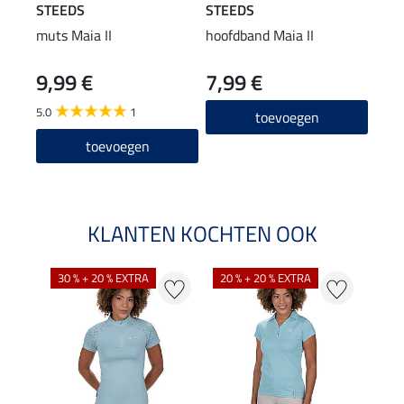
STEEDS
STEEDS
STE
muts Maia II
hoofdband Maia II
Perf
long
9,99 €
7,99 €
22
5.0
1
4.8
toevoegen
toevoegen
KLANTEN KOCHTEN OOK
30 % + 20 % EXTRA
20 % + 20 % EXTRA
20 %