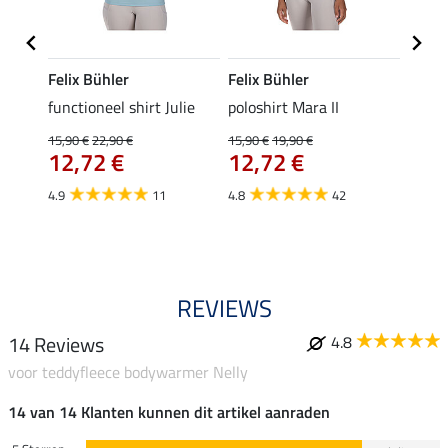
Felix Bühler
Felix Bühler
STON
Jule
functioneel shirt Julie
poloshirt Mara II
ladies
uchon
15,90 €
22,90 €
15,90 €
19,90 €
11,90 
12,72 €
12,72 €
9,5
4.9
11
4.8
42
4.6
REVIEWS
14 Reviews
4.8
voor teddyfleece bodywarmer Nelly
14 van 14 Klanten kunnen dit artikel aanraden