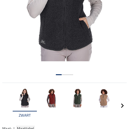
ZWART
Maat: |
Maattabel