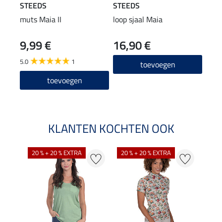
STEEDS
STEEDS
STE
muts Maia II
loop sjaal Maia
Perf
long
9,99 €
16,90 €
22
5.0
1
4.8
toevoegen
toevoegen
KLANTEN KOCHTEN OOK
20 % + 20 % EXTRA
20 % + 20 % EXTRA
40 %