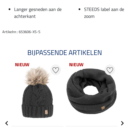
Langer gesneden aan de
STEEDS label aan de
achterkant
zoom
Artikelnr.: 653606-XS-S
BIJPASSENDE ARTIKELEN
NIEUW
NIEUW
NI