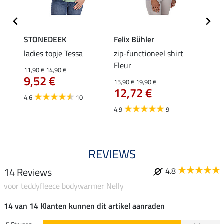
STONEDEEK
Felix Bühler
Felix
 Nela
ladies topje Tessa
zip-functioneel shirt
funct
Fleur
wedstr
11,90 €
14,90 €
9,52 €
15,90 €
19,90 €
24,90 
12,72 €
van
4.6
10
4.9
9
4.4
REVIEWS
14 Reviews
4.8
voor teddyfleece bodywarmer Nelly
14 van 14 Klanten kunnen dit artikel aanraden