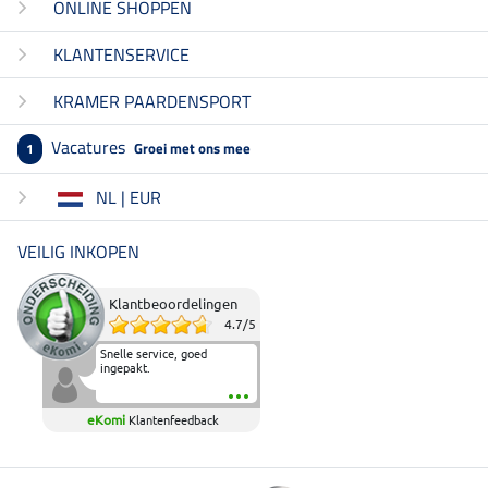
ONLINE SHOPPEN
KLANTENSERVICE
KRAMER PAARDENSPORT
Vacatures
Groei met ons mee
1
NL | EUR
VEILIG INKOPEN
Klantbeoordelingen
4.7
/
5
Snelle service, goed
ingepakt.
eKomi
Klantenfeedback