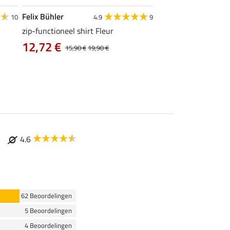
Felix Bühler
Felix Bühler
10
4.9
9
zip-functioneel shirt Fleur
functionele rij-jas Ju
capuchon
12,72 €
15,90 €
19,90 €
43,92 €
54,90 €
69
4.6
62 Beoordelingen
5 Beoordelingen
4 Beoordelingen