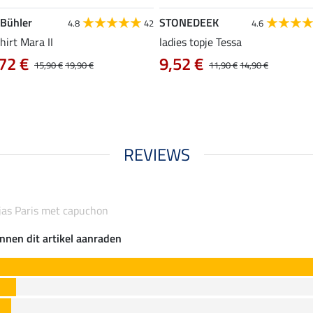
 Bühler
STONEDEEK
4.8
42
4.6
hirt Mara II
ladies topje Tessa
72 €
9,52 €
15,90 €
19,90 €
11,90 €
14,90 €
REVIEWS
jas Paris met capuchon
nnen dit artikel aanraden