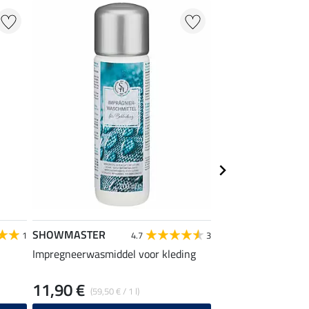
NIEUW
SHOWMASTER
Felix Bühler
1
4.7
3
Impregneerwasmiddel voor kleding
hoofdband Iva
11,90 €
4,99 €
(59,50 € / 1 l)