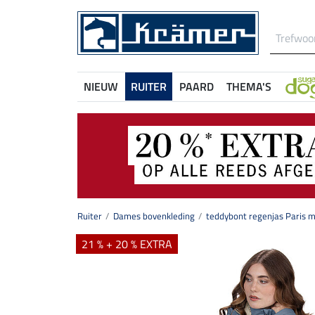
NIEUW
RUITER
PAARD
THEMA'S
Ruiter
Dames bovenkleding
teddybont regenjas Paris 
21 % + 20 % EXTRA