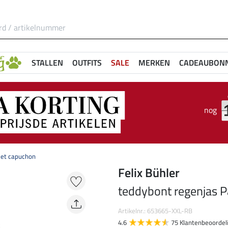
STALLEN
OUTFITS
SALE
MERKEN
CADEAUBON
nog
met capuchon
Felix Bühler
teddybont regenjas P
Artikelnr.: 653665-XXL-RB
4.6
75 Klantenbeoordel