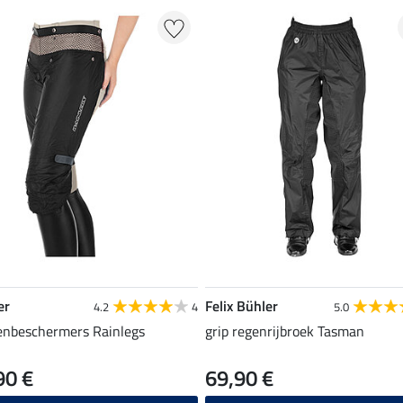
er
Felix Bühler
4.2
4
5.0
enbeschermers Rainlegs
grip regenrijbroek Tasman
90 €
69,90 €