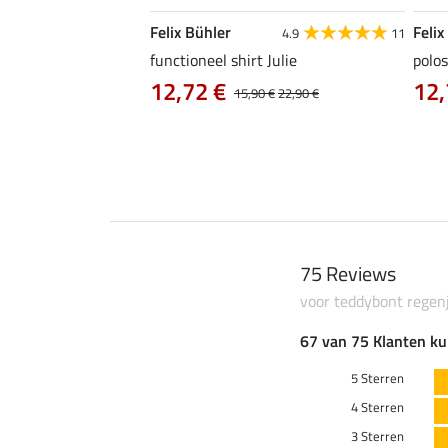
Felix Bühler
Felix
4.9
9
4.9
11
as Jule Life Cycle met
functioneel shirt Julie
polos
12,72 €
12,
15,90 €
22,90 €
0 €
69,90 €
75 Reviews
voor teddybont regen
67 van 75 Klanten ku
5 Sterren
4 Sterren
3 Sterren