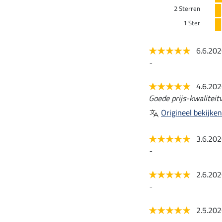
2 Sterren
1 Ster
6.6.20
-
4.6.20
Goede prijs-kwaliteit
Origineel bekijken
3.6.20
-
2.6.20
-
2.5.20