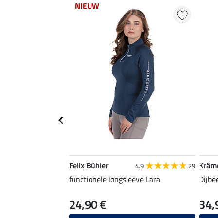
NIEUW
Felix Bühler
Kräm
4.9
29
functionele longsleeve Lara
Dijbe
24,90 €
34,